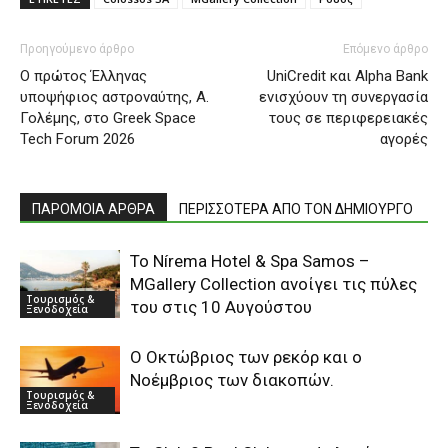
Προηγούμενο άρθρο
Επόμενο άρθρο
Ο πρώτος Έλληνας
UniCredit και Alpha Bank
υποψήφιος αστροναύτης, Α.
ενισχύουν τη συνεργασία
Γολέμης, στο Greek Space
τους σε περιφερειακές
Tech Forum 2026
αγορές
ΠΑΡΟΜΟΙΑ ΑΡΘΡΑ
ΠΕΡΙΣΣΟΤΕΡΑ ΑΠΟ ΤΟΝ ΔΗΜΙΟΥΡΓΟ
Το Nírema Hotel & Spa Samos –
MGallery Collection ανοίγει τις πύλες
Τουρισμός &
του στις 10 Αυγούστου
Ξενοδοχεία
Ο Οκτώβριος των ρεκόρ και ο
Νοέμβριος των διακοπών.
Τουρισμός &
Ξενοδοχεία