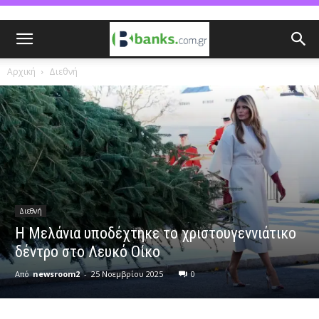
Αρχική
Διεθνή
Διεθνή
Η Μελάνια υποδέχτηκε το χριστουγεννιάτικο
δέντρο στο Λευκό Οίκο
Από
newsroom2
-
25 Νοεμβρίου 2025
0