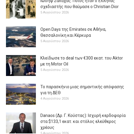
Ιωσήφ Σαλάχας: Ποιος ήταν ο Έλληνας
σχεδιαστής που θαύμασε ο Christian Dior
5 Αυγούστου 2026
Open Days της Emirates σε Αθήνα,
Θεσσαλονίκη και Κέρκυρα
5 Αυγούστου 2026
Κλείδωσε το deal των €300 εκατ. του Aktor
με τη Μotor Oil
5 Αυγούστου 2026
Το παρασκήνιο μιας σημαντικής απόφασης
για τη ΔΕΘ
4 Αυγούστου 2026
Danaos (Δρ. Γ. Κούστας): Ισχυρή κερδοφορία
στα $133,1 εκατ. και στόλος ελεύθερος
χρέους
5 Αυγούστου 2026