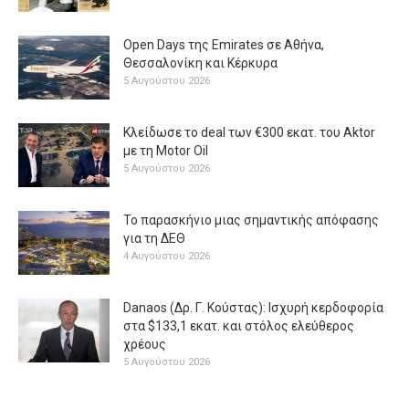
Open Days της Emirates σε Αθήνα,
Θεσσαλονίκη και Κέρκυρα
5 Αυγούστου 2026
Κλείδωσε το deal των €300 εκατ. του Aktor
με τη Μotor Oil
5 Αυγούστου 2026
Το παρασκήνιο μιας σημαντικής απόφασης
για τη ΔΕΘ
4 Αυγούστου 2026
Danaos (Δρ. Γ. Κούστας): Ισχυρή κερδοφορία
στα $133,1 εκατ. και στόλος ελεύθερος
χρέους
5 Αυγούστου 2026