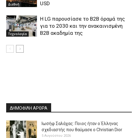
USD
Διεθνή
Η LG παρουσίασε το B2B όραμά της
για το 2030 και την ανακαινισμένη
B2B ακαδημία της
Τεχνολογία
ΔΗΜΟΦΙΛΗ ΑΡΘΡΑ
Ιωσήφ Σαλάχας: Ποιος ήταν ο Έλληνας
σχεδιαστής που θαύμασε ο Christian Dior
5 Αυγούστου 2026