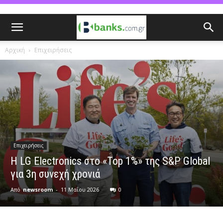
Αρχική
Επιχειρήσεις
Επιχειρήσεις
Η LG Electronics στο «Top 1%» της S&P Global
για 3η συνεχή χρονιά
Από
newsroom
-
11 Μαΐου 2026
0