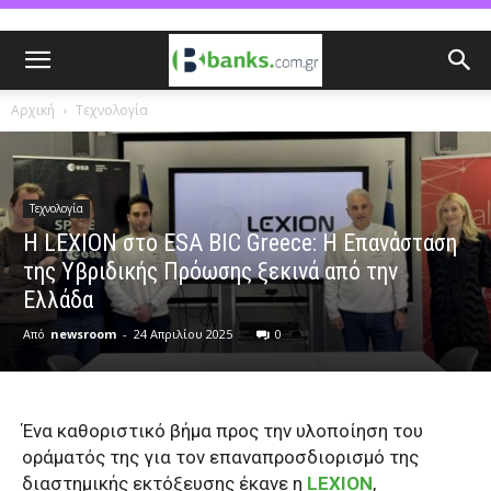
Αρχική
Τεχνολογία
Τεχνολογία
Η LEXION στο ESA BIC Greece: Η Επανάσταση
της Υβριδικής Πρόωσης ξεκινά από την
Ελλάδα
Από
newsroom
-
24 Απριλίου 2025
0
Ένα καθοριστικό βήμα προς την υλοποίηση του
οράματός της για τον επαναπροσδιορισμό της
διαστημικής εκτόξευσης έκανε η
LEXION
,