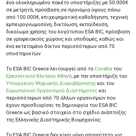
ένα ολοκληρωμένο πακέτο υποστήριξης με 50.000€
σε μετρητά, πρόσβαση σε προνόμια ύψους πάνω
από 100.000€, επιχειρηματική καθοδήγηση, τεχνική
εμπειρογνωμοσύνη, δικτύωση, εκπαίδευση,
δικαίωμα χρήσης του λογότυπου ESA BIC, πρόσβαση
σε γραφειακούς χώρους και υποδομές, καθώς και
ένα εκτεταμένο δίκτυο περισσότερων από 70
υποστηρικτών.
Το ESA BIC Greece λειτουργεί από το
Corallia
του
Ερευνητικού Κέντρου Αθηνά
, με την υποστήριξη του
Υπουργείου Ψηφιακής Διακυβέρνησης
και του
Ευρωπαϊκού Οργανισμού Διαστήματος
και
περισσότερων από 70 άλλων οργανισμών που
έχουν προσδιορίσει τη δημιουργία του ESA BIC
Greece ως βασικό στοιχείο στο σχέδιο ανάπτυξης
της Ελληνικής Διαστημικής Βιομηχανίας.
Το ESA BIC Greece δεν είναι μόνο απαραίτητο για