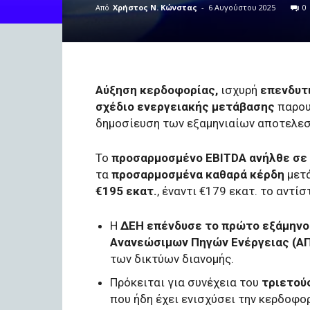
Από
Χρήστος Ν. Κώνστας
-
6 Αυγούστου 2025
0
Αύξηση κερδοφορίας,
ισχυρή
επενδυτ
σχέδιο ενεργειακής μετάβασης
παρου
δημοσίευση των εξαμηνιαίων αποτελεσ
Το
προσαρμοσμένο EBITDA ανήλθε σε 
τα
προσαρμοσμένα καθαρά κέρδη
μετά
€195 εκατ.
, έναντι €179 εκατ. το αντί
Η
ΔΕΗ επένδυσε το πρώτο εξάμηνο 
Ανανεώσιμων Πηγών Ενέργειας (Α
των δικτύων διανομής.
Πρόκειται για συνέχεια του
τριετού
που ήδη έχει ενισχύσει την κερδοφορ