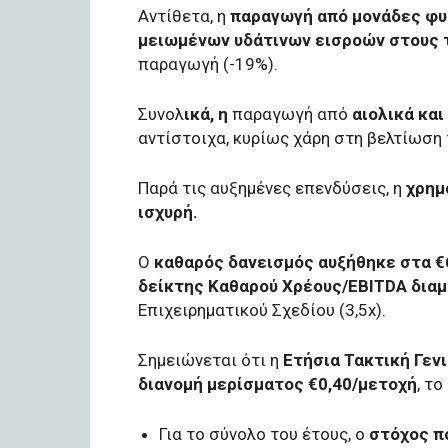
Αντίθετα, η
παραγωγή από μονάδες φυ
μειωμένων υδάτινων εισροών στους 
παραγωγή (-19%).
Συνολ
ικά, η
παραγωγή από
αιολικά κα
αντίστοιχα, κυρίως χάρη στη βελτίωση 
Παρά τις αυξημένες επενδύσεις, η
χρημ
ισχυρή.
Ο
καθαρός δανεισμός αυξήθηκε στα €6 
δείκτης Καθαρού Χρέους/EBITDA διαμ
Επιχειρηματικού Σχεδίου (3,5x).
Σημειώνεται ότι η
Ετήσια Τακτική Γεν
διανομή μερίσματος €0,40/μετοχή
, τ
Για το σύνολο του έτους, ο
στόχος πο