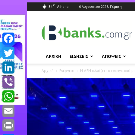
C
34
6 Αυγούστου 2026, Πέμπτη
Athens
Banks.com.gr
Facebook
ΑΡΧΙΚΗ
ΕΙΔΗΣΕΙΣ
ΑΠΟΨΕΙΣ
Twitter
Αρχική
Ενέργεια
Η ΔΕΗ αλλάζει το ενεργειακό μ
LinkedIn
Viber
WhatsApp
Email