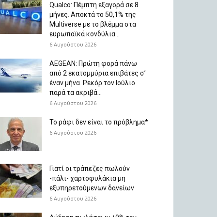
Qualco: Πέμπτη εξαγορά σε 8
μήνες. Aποκτά το 50,1% της
Multiverse με το βλέμμα στα
ευρωπαϊκά κονδύλια...
6 Αυγούστου 2026
AEGEAN: Πρώτη φορά πάνω
από 2 εκατομμύρια επιβάτες σ’
έναν μήνα. Ρεκόρ τον Ιούλιο
παρά τα ακριβά...
6 Αυγούστου 2026
Το ράφι δεν είναι το πρόβλημα*
6 Αυγούστου 2026
Γιατί οι τράπεζες πωλούν
-πάλι- χαρτοφυλάκια μη
εξυπηρετούμενων δανείων
6 Αυγούστου 2026