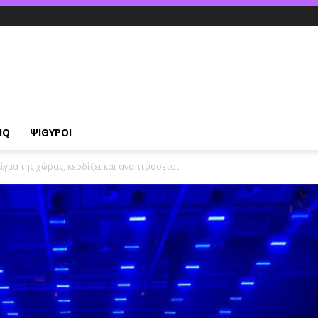
IQ
ΨΙΘΥΡΟΙ
είγμα της χώρας, κερδίζει και αναπτύσσεται