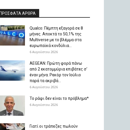
ΠΡΟΣΦΑΤΑ ΑΡΘΡΑ
Qualco: Πέμπτη εξαγορά σε 8
μήνες. Aποκτά το 50,1% της
Multiverse με το βλέμμα στα
ευρωπαϊκά κονδύλια...
6 Αυγούστου 2026
AEGEAN: Πρώτη φορά πάνω
από 2 εκατομμύρια επιβάτες σ’
έναν μήνα. Ρεκόρ τον Ιούλιο
παρά τα ακριβά...
6 Αυγούστου 2026
Το ράφι δεν είναι το πρόβλημα*
6 Αυγούστου 2026
Γιατί οι τράπεζες πωλούν