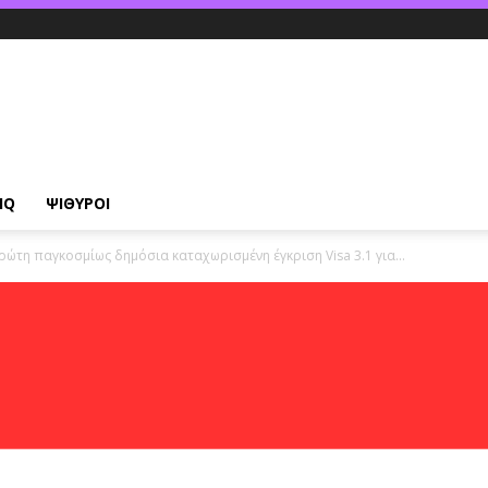
IQ
ΨΙΘΥΡΟΙ
ώτη παγκοσμίως δημόσια καταχωρισμένη έγκριση Visa 3.1 για...