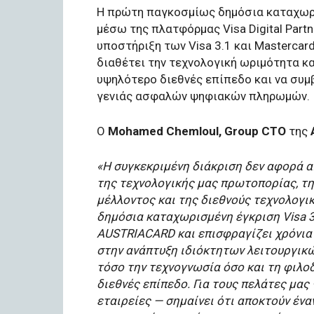
Η πρώτη παγκοσμίως δημόσια καταχωρισ
μέσω της πλατφόρμας Visa Digital Partn
υποστήριξη των Visa 3.1 και Masterca
διαθέτει την τεχνολογική ωριμότητα κα
υψηλότερο διεθνές επίπεδο και να συμ
γενιάς ασφαλών ψηφιακών πληρωμών.
Ο
Mohamed Chemloul, Group CTO
της
«Η συγκεκριμένη διάκριση δεν αφορά 
της τεχνολογικής μας πρωτοπορίας, τη
μέλλοντος και της διεθνούς τεχνολογ
δημόσια καταχωρισμένη έγκριση Visa 3
AUSTRIACARD και επισφραγίζει χρόνια
στην ανάπτυξη ιδιόκτητων λειτουργικ
τόσο την τεχνογνωσία όσο και τη φιλ
διεθνές επίπεδο. Για τους πελάτες μας 
εταιρείες — σημαίνει ότι αποκτούν ένα