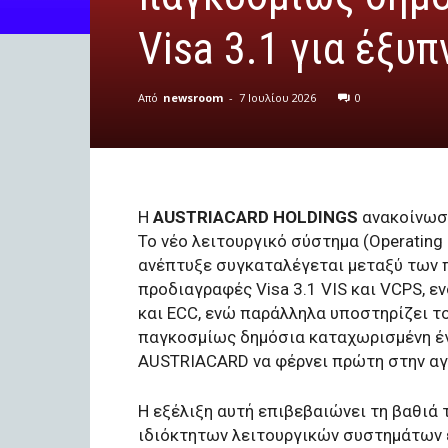
Visa 3.1 για έξυ
Από
newsroom
-
7 Ιουλίου 2026
0
Η
AUSTRIACARD HOLDINGS
ανακοίνωσε
Το νέο λειτουργικό σύστημα (Operatin
ανέπτυξε συγκαταλέγεται μεταξύ των 
προδιαγραφές Visa 3.1 VIS και VCPS,
και ECC, ενώ παράλληλα υποστηρίζει τ
παγκοσμίως δημόσια καταχωρισμένη έγκ
AUSTRIACARD να φέρνει πρώτη στην αγ
Η εξέλιξη αυτή επιβεβαιώνει τη βαθι
ιδιόκτητων λειτουργικών συστημάτων