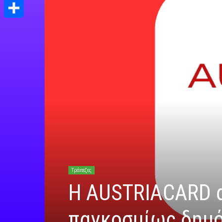
Print
Μοιραστείτε
Τράπεζες
Η AUSTRIACARD 
παγκοσμίως δημό