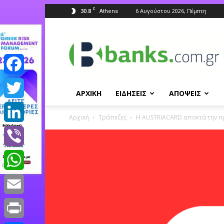
C
30.8
6 Αυγούστου 2026, Πέμπτη
Athens
Banks.com.gr
Facebook
ΑΡΧΙΚΗ
ΕΙΔΗΣΕΙΣ
ΑΠΟΨΕΙΣ
Twitter
Αρχική
Τράπεζες
Η AUSTRIACARD αποκτά την πρ
LinkedIn
Viber
WhatsApp
Email