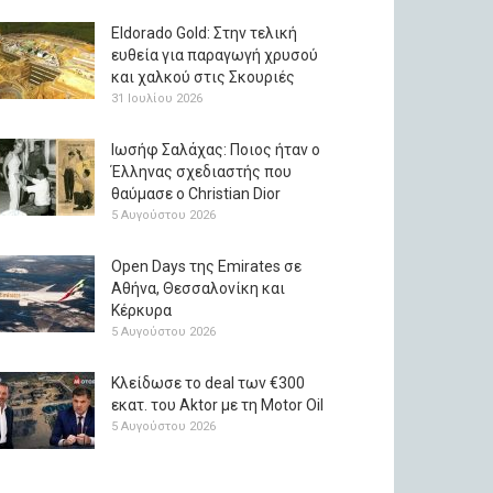
Eldorado Gold: Στην τελική
ευθεία για παραγωγή χρυσού
και χαλκού στις Σκουριές
31 Ιουλίου 2026
Ιωσήφ Σαλάχας: Ποιος ήταν ο
Έλληνας σχεδιαστής που
θαύμασε ο Christian Dior
5 Αυγούστου 2026
Open Days της Emirates σε
Αθήνα, Θεσσαλονίκη και
Κέρκυρα
5 Αυγούστου 2026
Κλείδωσε το deal των €300
εκατ. του Aktor με τη Μotor Oil
5 Αυγούστου 2026