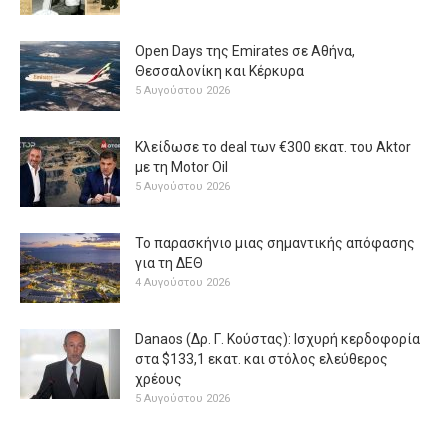
Open Days της Emirates σε Αθήνα,
Θεσσαλονίκη και Κέρκυρα
5 Αυγούστου 2026
Κλείδωσε το deal των €300 εκατ. του Aktor
με τη Μotor Oil
5 Αυγούστου 2026
Το παρασκήνιο μιας σημαντικής απόφασης
για τη ΔΕΘ
4 Αυγούστου 2026
Danaos (Δρ. Γ. Κούστας): Ισχυρή κερδοφορία
στα $133,1 εκατ. και στόλος ελεύθερος
χρέους
5 Αυγούστου 2026