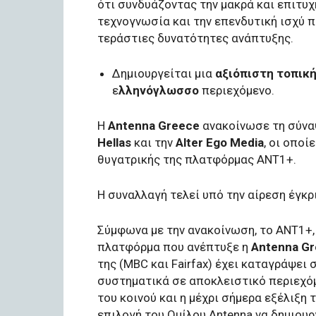
ότι συνδυάζοντας την μακρά και επιτυχ
τεχνογνωσία και την επενδυτική ισχύ π
τεράστιες δυνατότητες ανάπτυξης.
Δημιουργείται μια
αξιόπιστη τοπικ
ε
λληνόγλωσσο
περιεχόμενο.
Η
Antenna Greece
ανακοίνωσε τη σύνα
Hellas
και την
Alter Ego Media
, οι οποί
θυγατρικής της πλατφόρμας ANT1+.
Η συναλλαγή τελεί υπό την αίρεση έγκ
Σύμφωνα με την ανακοίνωση, το ANT1+,
πλατφόρμα που ανέπτυξε η
Antenna Gr
της (ΜΒC και Fairfax) έχει καταγράψει
συστηματικά σε αποκλειστικό περιεχόμ
του κοινού και η μέχρι σήμερα εξέλιξη
επιλογή του Ομίλου Antenna να δημιουρ