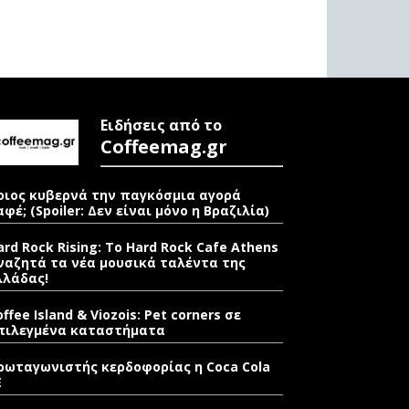
Ειδήσεις από το
Coffeemag.gr
οιος κυβερνά την παγκόσμια αγορά
αφέ; (Spoiler: Δεν είναι μόνο η Βραζιλία)
ard Rock Rising: Το Hard Rock Cafe Athens
ναζητά τα νέα μουσικά ταλέντα της
λλάδας!
offee Island & Viozois: Pet corners σε
πιλεγμένα καταστήματα
ρωταγωνιστής κερδοφορίας η Coca Cola
E