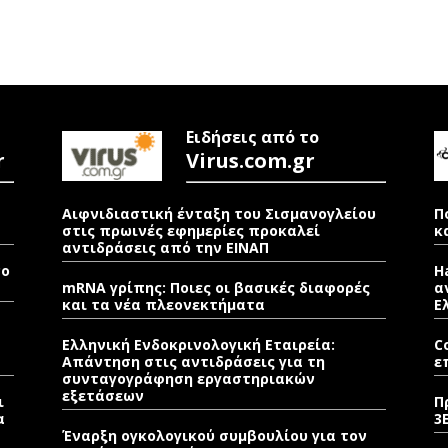
Ειδήσεις από το
r
Virus.com.gr
Αιφνιδιαστική ένταξη του Σισμανογλείου
Π
στις πρωινές εφημερίες προκαλεί
κ
αντιδράσεις από την ΕΙΝΑΠ
νο
H
mRNA γρίπης: Ποιες οι βασικές διαφορές
α
και τα νέα πλεονεκτήματα
Ε
Ελληνική Ενδοκρινολογική Εταιρεία:
C
Απάντηση στις αντιδράσεις για τη
ε
συνταγογράφηση εργαστηριακών
εξετάσεων
ι
Π
α
3
Έναρξη ογκολογικού συμβουλίου για τον