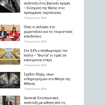
ανάπτυξη στις βασικές αγορές
– Ενίσχυση της θέσης στις
προηγμένες τεχνολογίες
7 Αυγούστου 2026
Όλες οι αλλαγές στο
χωροταξικό για τις τουριστικές
επενδύσεις
7 Αυγούστου 2026
Στο 3,4% ο πληθωρισμός τον
Ιούλιο – “Φωτιά” οι τιμές σε
καύσιμα και στέγη
7 Αυγούστου 2026
Σχεδόν 30χλμ. νέων
σιδηροτροχιών στο Μετρό της
Αθήνας
7 Αυγούστου 2026
Generali: Eντυπωσιακή
ανάπτυξη με ώθηση από τις