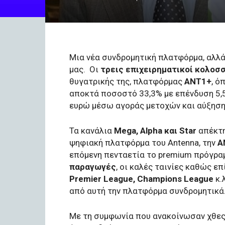
Mια νέα συνδρομητική πλατφόρμα, αλλά
μας. Οι
τρεις επιχειρηματικοί κολοσ
θυγατρικής της, πλατφόρμας
ANT1+
, ό
αποκτά ποσοστό 33,3% με επένδυση 5,5
ευρώ μέσω αγοράς μετοχών και αύξηση
Τα κανάλια
Mega, Alpha και Star
απέκτη
ψηφιακή πλατφόρμα του Antenna, την
Α
επόμενη πενταετία το premium πρόγραμ
παραγωγές
, οι καλές ταινίες καθώς επ
Premier League, Champions League
κ.
από αυτή την πλατφόρμα συνδρομητικά
Mε τη συμφωνία που ανακοίνωσαν χθε