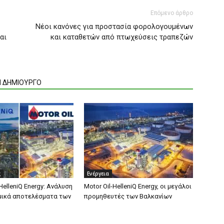
Επόμενο άρθρο
Νέοι κανόνες για προστασία φορολογουμένων
αι
και καταθετών από πτωχεύσεις τραπεζών
Ν ΔΗΜΙΟΥΡΓΟ
ς
Ενέργεια
 HelleniQ Energy: Ανάλυση
Motor Oil-HelleniQ Energy, οι μεγάλοι
μικά αποτελέσματα των
προμηθευτές των Βαλκανίων