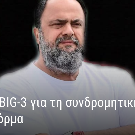
IG-3 για τη συνδρομητικ
όρμα