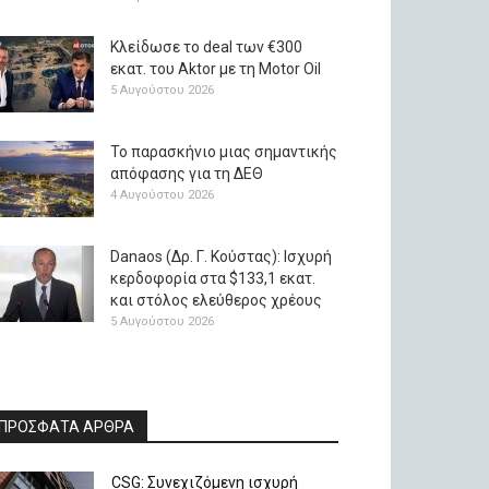
Κλείδωσε το deal των €300
εκατ. του Aktor με τη Μotor Oil
5 Αυγούστου 2026
Το παρασκήνιο μιας σημαντικής
απόφασης για τη ΔΕΘ
4 Αυγούστου 2026
Danaos (Δρ. Γ. Κούστας): Ισχυρή
κερδοφορία στα $133,1 εκατ.
και στόλος ελεύθερος χρέους
5 Αυγούστου 2026
ΠΡΟΣΦΑΤΑ ΑΡΘΡΑ
CSG: Συνεχιζόμενη ισχυρή