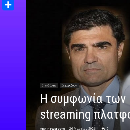
Print
Μοιραστείτε
Επενδύσεις
Ξεχωρίζουν
H συμφωνία των B
streaming πλατφ
Από
newsroom
-
26 Μαρτίου 2026
0