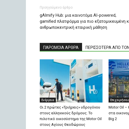
Προηγούμενο άρθρο
gAImify Hub: μια καινοτόμα AI-powered,
gamified πλατφόρμα για πιο εξατομικευμένη κ
ανθρωποκεντρική εταιρική μάθηση
ΠΑΡΟΜΟΙΑ ΑΡΘΡΑ
ΠΕΡΙΣΣΟΤΕΡΑ ΑΠΟ ΤΟ
Ενέργεια
Επιχειρήσει
Οι 2 πρώτες «Τριήρεις» υδρογόνου
Motor Oil –
στους ελληνικούς δρόμους. Το
στα οικονο
πιλοτικό οικοσύστημα της Motor Oil
Big 2
στους Αγίους Θεοδώρους