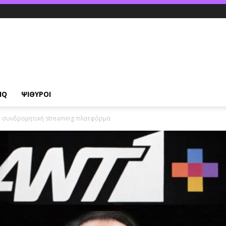
IQ
ΨΙΘΥΡΟΙ
τη συνδρομητική streaming πλατφόρμα