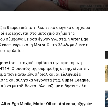
ζει θεαματικά το τηλεοπτικό σκηνικό στη χώρα
σοί
εισέρχονται στο μετοχικό σχήμα της
που σύμφωνα με όσα έγιναν γνωστά, η
Alter Ego
 εκατ. ευρώ και η
Motor Oil
το 33,4% με 3 εκατ.
ς κεφαλαίου.
σαν ίσο μετοχικό μερίδιο στην υφιστάμενη
ΝΤ1+.
Ο σκοπός της σύμπραξης αυτής, είναι την
μα των καναλιών, σήριαλ και οι
ελληνικές
ίσης και αθλητικά γεγονότα (π.χ.
Super League,
λπ.) να μεταδίδονται όλα μαζί με ειδήσεις κ.λπ.
.
ς
Alter Ego Media, Motor Oil
και
Antenna
, εξηγούν