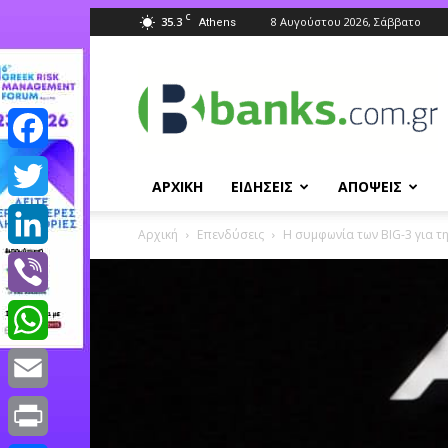
C
35.3
8 Αυγούστου 2026, Σάββατο
Athens
Banks.com.gr
Facebook
ΑΡΧΙΚΗ
ΕΙΔΗΣΕΙΣ
ΑΠΟΨΕΙΣ
Twitter
Αρχική
Επενδύσεις
H συμφωνία των BIG-3 για 
LinkedIn
Viber
WhatsApp
Email