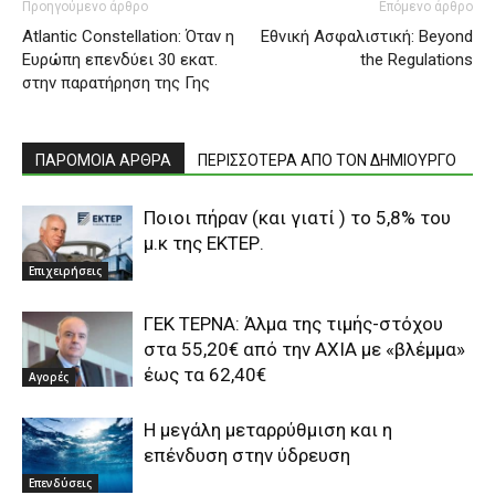
Προηγούμενο άρθρο
Επόμενο άρθρο
Atlantic Constellation: Όταν η
Εθνική Ασφαλιστική: Beyond
Ευρώπη επενδύει 30 εκατ.
the Regulations
στην παρατήρηση της Γης
ΠΑΡΟΜΟΙΑ ΑΡΘΡΑ
ΠΕΡΙΣΣΟΤΕΡΑ ΑΠΟ ΤΟΝ ΔΗΜΙΟΥΡΓΟ
Ποιοι πήραν (και γιατί ) το 5,8% του
μ.κ της ΕΚΤΕΡ.
Επιχειρήσεις
ΓΕΚ ΤΕΡΝΑ: Άλμα της τιμής-στόχου
στα 55,20€ από την AXIA με «βλέμμα»
έως τα 62,40€
Αγορές
Η μεγάλη μεταρρύθμιση και η
επένδυση στην ύδρευση
Επενδύσεις