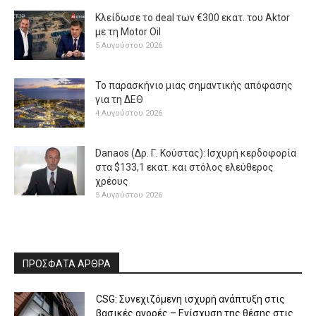
Κλείδωσε το deal των €300 εκατ. του Aktor
με τη Μotor Oil
5 Αυγούστου 2026
Το παρασκήνιο μιας σημαντικής απόφασης
για τη ΔΕΘ
4 Αυγούστου 2026
Danaos (Δρ. Γ. Κούστας): Ισχυρή κερδοφορία
στα $133,1 εκατ. και στόλος ελεύθερος
χρέους
5 Αυγούστου 2026
ΠΡΟΣΦΑΤΑ ΑΡΘΡΑ
CSG: Συνεχιζόμενη ισχυρή ανάπτυξη στις
βασικές αγορές – Ενίσχυση της θέσης στις