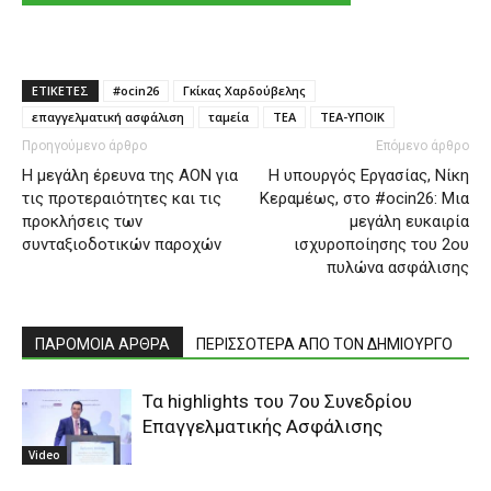
ΕΤΙΚΕΤΕΣ
#ocin26
Γκίκας Χαρδούβελης
επαγγελματική ασφάλιση
ταμεία
ΤΕΑ
ΤΕΑ-ΥΠΟΙΚ
Προηγούμενο άρθρο
Επόμενο άρθρο
Η μεγάλη έρευνα της ΑΟΝ για
H υπουργός Εργασίας, Nίκη
τις προτεραιότητες και τις
Κεραμέως, στο #ocin26: Μια
προκλήσεις των
μεγάλη ευκαιρία
συνταξιοδοτικών παροχών
ισχυροποίησης του 2ου
πυλώνα ασφάλισης
ΠΑΡΟΜΟΙΑ ΑΡΘΡΑ
ΠΕΡΙΣΣΟΤΕΡΑ ΑΠΟ ΤΟΝ ΔΗΜΙΟΥΡΓΟ
Τα highlights του 7ου Συνεδρίου
Επαγγελματικής Ασφάλισης
Video