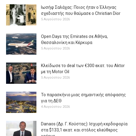
Ιωσήφ Σαλάχας: Ποιος ήταν ο Έλληνας
σχεδιαστής που θαύμασε ο Christian Dior
5 Αυγούστου 2026
Open Days της Emirates σε Αθήνα,
Θεσσαλονίκη και Κέρκυρα
5 Αυγούστου 2026
Κλείδωσε το deal των €300 εκατ. του Aktor
με τη Μotor Oil
5 Αυγούστου 2026
Το παρασκήνιο μιας σημαντικής απόφασης
για τη ΔΕΘ
4 Αυγούστου 2026
Danaos (Δρ. Γ. Κούστας): Ισχυρή κερδοφορία
στα $133,1 εκατ. και στόλος ελεύθερος
χρέους