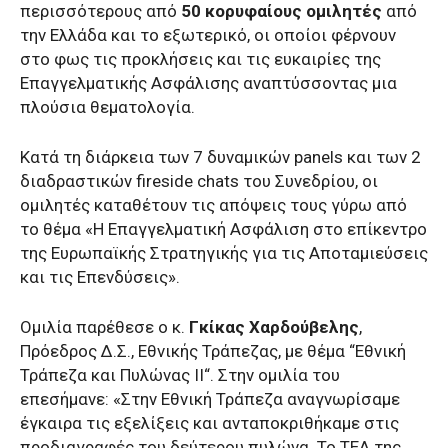
περισσότερους από
50 κορυφαίους ομιλητές
από
την Ελλάδα και το εξωτερικό, οι οποίοι φέρνουν
στο φως τις προκλήσεις και τις ευκαιρίες της
Επαγγελματικής Ασφάλισης αναπτύσσοντας μια
πλούσια θεματολογία.
Κατά τη διάρκεια των 7 δυναμικών panels και των 2
διαδραστικών fireside chats του Συνεδρίου, οι
ομιλητές καταθέτουν τις απόψεις τους γύρω από
το θέμα «Η Επαγγελματική Ασφάλιση στο επίκεντρο
της Ευρωπαϊκής Στρατηγικής για τις Αποταμιεύσεις
και τις Επενδύσεις».
Ομιλία παρέθεσε ο κ.
Γκίκας Χαρδούβελης
,
Πρόεδρος Δ.Σ., Εθνικής Τράπεζας, με θέμα “Εθνική
Τράπεζα και Πυλώνας
II
“. Στην ομιλία του
επεσήμανε: «Στην Εθνική Τράπεζα αναγνωρίσαμε
έγκαιρα τις εξελίξεις και ανταποκριθήκαμε στις
προδιαγραφές του δεύτερου πυλώνα. Το ΤΕΑ της