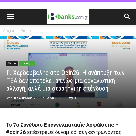
Αρχική
Video
Video
Τράπεζες
Γ. Χαρδούβελης στο Ocin26: Η ανάπτυξη των
ΤΕΑ δεν αποτελεί απλώς μια οργανωτική
αλλαγή, αλλά μια στρατηγική επένδυση
Από
newsroom
-
18 Ιουνίου 2026
0
Το
7o Συνέδριο Επαγγελματικής Ασφάλισης –
#ocin26
επέστρεψε δυναμικά, συγκεντρώνοντας