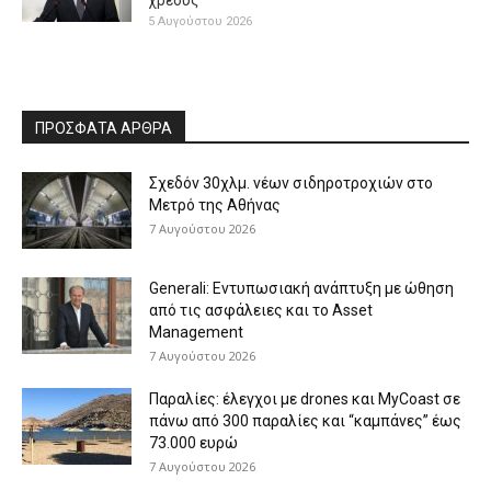
5 Αυγούστου 2026
ΠΡΟΣΦΑΤΑ ΑΡΘΡΑ
Σχεδόν 30χλμ. νέων σιδηροτροχιών στο
Μετρό της Αθήνας
7 Αυγούστου 2026
Generali: Eντυπωσιακή ανάπτυξη με ώθηση
από τις ασφάλειες και το Asset
Management
7 Αυγούστου 2026
Παραλίες: έλεγχοι με drones και MyCoast σε
πάνω από 300 παραλίες και “καμπάνες” έως
73.000 ευρώ
7 Αυγούστου 2026