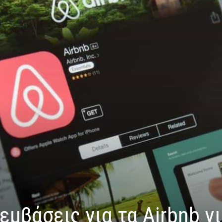
μβάσεις για τα Airbnb γι