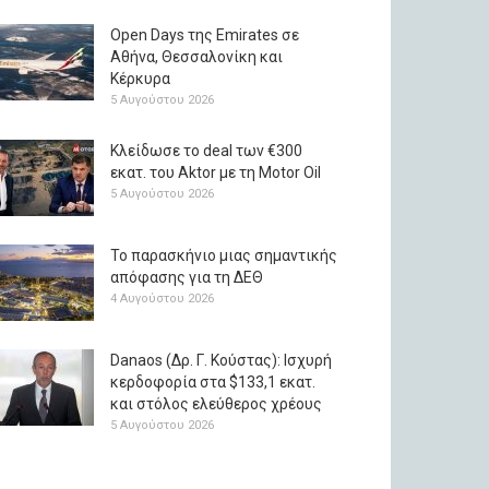
Open Days της Emirates σε
Αθήνα, Θεσσαλονίκη και
Κέρκυρα
5 Αυγούστου 2026
Κλείδωσε το deal των €300
εκατ. του Aktor με τη Μotor Oil
5 Αυγούστου 2026
Το παρασκήνιο μιας σημαντικής
απόφασης για τη ΔΕΘ
4 Αυγούστου 2026
Danaos (Δρ. Γ. Κούστας): Ισχυρή
κερδοφορία στα $133,1 εκατ.
και στόλος ελεύθερος χρέους
5 Αυγούστου 2026