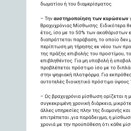
δωματίου ή του διαμερίσματος.
– Την
αυστηροποίηση των κυρώσεων
γ
Βραχυχρόνιας Μίσθωσης. Ειδικότερα θε
έτος, ίσο με το 50% των ακαθάριστων
διαπράττεται παράβαση, το οποίο δεν μ
περίπτωση μη τήρησης εκ νέου των πρ
της πράξης επιβολής του προστίμου, τ
επιβληθέντος. Για μη υποβολή ή υποβο
προβλέπεται πρόστιμο ίσο με το διπλ
στην ψηφιακή πλατφόρμα. Για εκπρόθε
αυτοτελές διοικητικό πρόστιμο ύψους 
– Ως βραχυχρόνια μίσθωση ορίζεται η 
συγκεκριμένη χρονική διάρκεια, μικρότ
άλλες υπηρεσίες πλην της διαμονής κα
επιτρέπεται ,για παράδειγμα, η μίσθωσ
χρονιά με την προϋπόθεση ότι κάθε μίσ