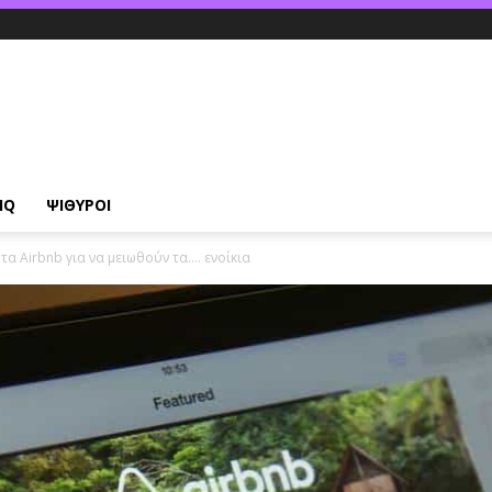
IQ
ΨΙΘΥΡΟΙ
α Airbnb για να μειωθούν τα…. ενοίκια