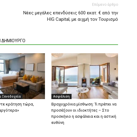
Επόμενο άρθρο
Νέες μεγάλες επενδύσεις 600 εκατ. € από την
HIG Capital, με αιχμή τον Τουρισμό
Ν ΔΗΜΙΟΥΡΓΟ
& Ξενοδοχεία
Ασφάλιση
άντε κράτηση τώρα,
Βραχυχρόνια μίσθωση: Τι πρέπει να
αργότερα»
προσέξουν οι ιδιοκτήτες – Στο
προσκήνιο η ασφάλεια και η αστική
ευθύνη