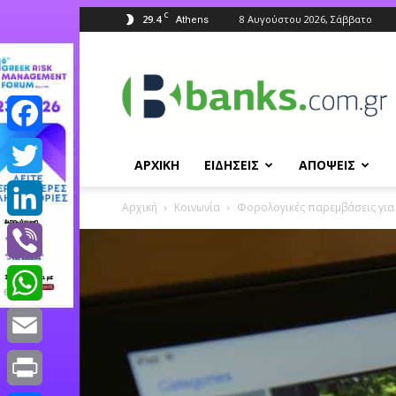
C
29.4
8 Αυγούστου 2026, Σάββατο
Athens
Banks.com.gr
Facebook
ΑΡΧΙΚΗ
ΕΙΔΗΣΕΙΣ
ΑΠΟΨΕΙΣ
Twitter
Αρχική
Κοινωνία
Φορολογικές παρεμβάσεις για τ
LinkedIn
Viber
WhatsApp
Email