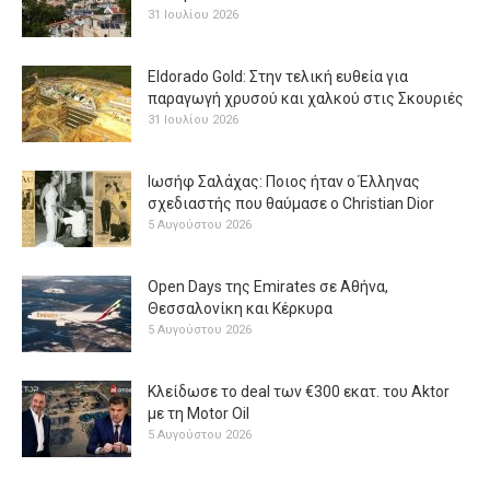
31 Ιουλίου 2026
Eldorado Gold: Στην τελική ευθεία για
παραγωγή χρυσού και χαλκού στις Σκουριές
31 Ιουλίου 2026
Ιωσήφ Σαλάχας: Ποιος ήταν ο Έλληνας
σχεδιαστής που θαύμασε ο Christian Dior
5 Αυγούστου 2026
Open Days της Emirates σε Αθήνα,
Θεσσαλονίκη και Κέρκυρα
5 Αυγούστου 2026
Κλείδωσε το deal των €300 εκατ. του Aktor
με τη Μotor Oil
5 Αυγούστου 2026