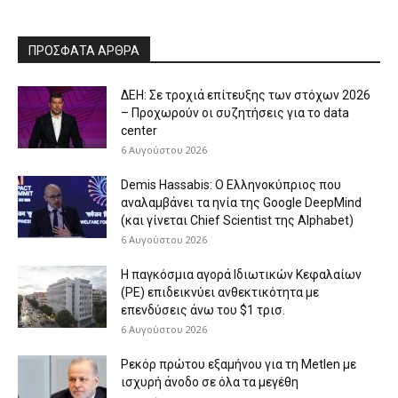
ΠΡΟΣΦΑΤΑ ΑΡΘΡΑ
ΔΕΗ: Σε τροχιά επίτευξης των στόχων 2026
– Προχωρούν οι συζητήσεις για το data
center
6 Αυγούστου 2026
Demis Hassabis: Ο Ελληνοκύπριος που
αναλαμβάνει τα ηνία της Google DeepMind
(και γίνεται Chief Scientist της Alphabet)
6 Αυγούστου 2026
Η παγκόσμια αγορά Ιδιωτικών Κεφαλαίων
(PE) επιδεικνύει ανθεκτικότητα με
επενδύσεις άνω του $1 τρισ.
6 Αυγούστου 2026
Ρεκόρ πρώτου εξαμήνου για τη Metlen με
ισχυρή άνοδο σε όλα τα μεγέθη