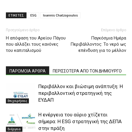
ΕΤΙΚΕΤΕΣ
ESG
Ioannis Chatzopoulos
Προηγούμενο άρθρο
Επόμενο άρθρο
H απόφαση του Αρείου Πάγου
Παγκόσμια Ημέρα
που αλλάζει τους κανόνες
Περιβάλλοντος: Το νερό ως
του καπιταλισμού
επένδυση για το μέλλον
ΠΑΡΟΜΟΙΑ ΑΡΘΡΑ
ΠΕΡΙΣΣΟΤΕΡΑ ΑΠΟ ΤΟΝ ΔΗΜΙΟΥΡΓΟ
Περιβάλλον και βιώσιμη ανάπτυξη: Η
περιβαλλοντική στρατηγική της
ΕΥΔΑΠ
Επιχειρήσεις
Η ενέργεια του αύριο χτίζεται
σήμερα: Η ESG στρατηγική της ΔΕΠΑ
στην πράξη
Ενέργεια