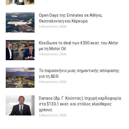
Open Days της Emirates σε Αθήνα,
Θεσσαλονίκη και Κέρκυρα
5 Αυγούστου 2026
Κλείδωσε το deal των €300 εκατ. του Aktor
με τη Μotor Oil
5 Αυγούστου 2026
Το παρασκήνιο μιας σημαντικής απόφασης
για τη ΔΕΘ
4 Αυγούστου 2026
Danaos (Δρ. Γ. Κούστας): Ισχυρή κερδοφορία
στα $133,1 εκατ. και στόλος ελεύθερος
χρέους
5 Αυγούστου 2026