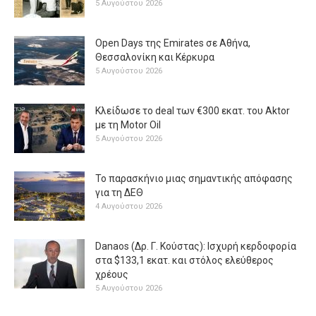
5 Αυγούστου 2026
Open Days της Emirates σε Αθήνα,
Θεσσαλονίκη και Κέρκυρα
5 Αυγούστου 2026
Κλείδωσε το deal των €300 εκατ. του Aktor
με τη Μotor Oil
5 Αυγούστου 2026
Το παρασκήνιο μιας σημαντικής απόφασης
για τη ΔΕΘ
4 Αυγούστου 2026
Danaos (Δρ. Γ. Κούστας): Ισχυρή κερδοφορία
στα $133,1 εκατ. και στόλος ελεύθερος
χρέους
5 Αυγούστου 2026