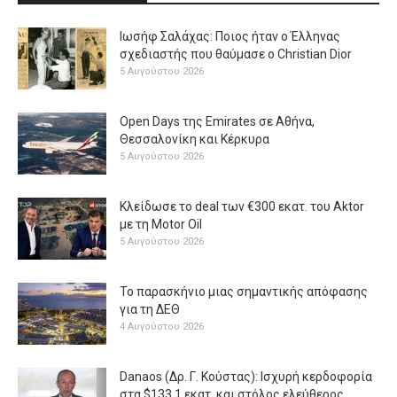
Ιωσήφ Σαλάχας: Ποιος ήταν ο Έλληνας
σχεδιαστής που θαύμασε ο Christian Dior
5 Αυγούστου 2026
Open Days της Emirates σε Αθήνα,
Θεσσαλονίκη και Κέρκυρα
5 Αυγούστου 2026
Κλείδωσε το deal των €300 εκατ. του Aktor
με τη Μotor Oil
5 Αυγούστου 2026
Το παρασκήνιο μιας σημαντικής απόφασης
για τη ΔΕΘ
4 Αυγούστου 2026
Danaos (Δρ. Γ. Κούστας): Ισχυρή κερδοφορία
στα $133,1 εκατ. και στόλος ελεύθερος