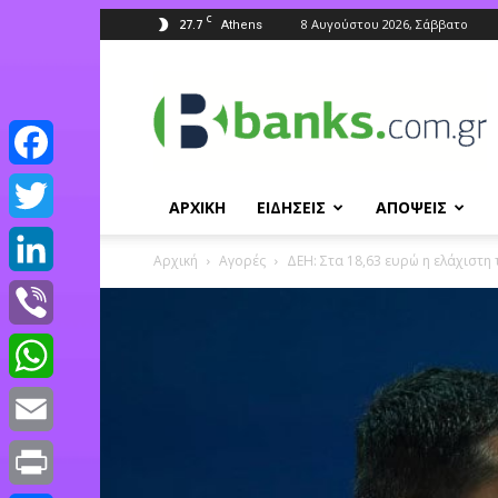
C
27.7
8 Αυγούστου 2026, Σάββατο
Athens
Banks.com.gr
Facebook
ΑΡΧΙΚΗ
ΕΙΔΗΣΕΙΣ
ΑΠΟΨΕΙΣ
Twitter
Αρχική
Αγορές
ΔΕΗ: Στα 18,63 ευρώ η ελάχιστη
LinkedIn
Viber
WhatsApp
Email