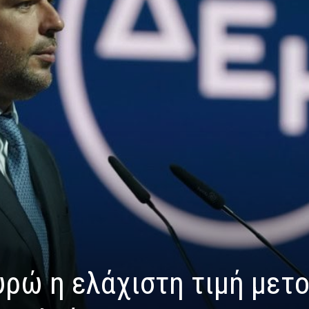
υρώ η ελάχιστη τιμή μετ