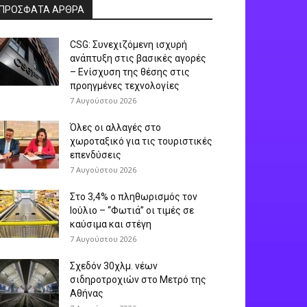
ΠΡΟΣΦΑΤΑ ΑΡΘΡΑ
CSG: Συνεχιζόμενη ισχυρή
ανάπτυξη στις βασικές αγορές
– Ενίσχυση της θέσης στις
προηγμένες τεχνολογίες
7 Αυγούστου 2026
Όλες οι αλλαγές στο
χωροταξικό για τις τουριστικές
επενδύσεις
7 Αυγούστου 2026
Στο 3,4% ο πληθωρισμός τον
Ιούλιο – “Φωτιά” οι τιμές σε
καύσιμα και στέγη
7 Αυγούστου 2026
Σχεδόν 30χλμ. νέων
σιδηροτροχιών στο Μετρό της
Αθήνας