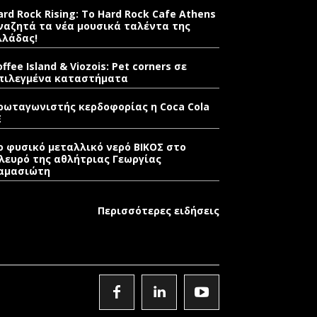
ard Rock Rising: Το Hard Rock Cafe Athens
ναζητά τα νέα μουσικά ταλέντα της
λλάδας!
offee Island & Viozois: Pet corners σε
πιλεγμένα καταστήματα
ρωταγωνιστής κερδοφορίας η Coca Cola
E
ο φυσικό μεταλλικό νερό ΒΙΚΟΣ στο
λευρό της αθλήτριας Γεωργίας
αμασιώτη
Περισσότερες ειδήσεις