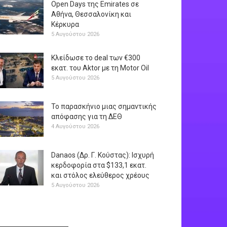
Open Days της Emirates σε
Αθήνα, Θεσσαλονίκη και
Κέρκυρα
5 Αυγούστου 2026
Κλείδωσε το deal των €300
εκατ. του Aktor με τη Μotor Oil
5 Αυγούστου 2026
Το παρασκήνιο μιας σημαντικής
απόφασης για τη ΔΕΘ
4 Αυγούστου 2026
Danaos (Δρ. Γ. Κούστας): Ισχυρή
κερδοφορία στα $133,1 εκατ.
και στόλος ελεύθερος χρέους
5 Αυγούστου 2026