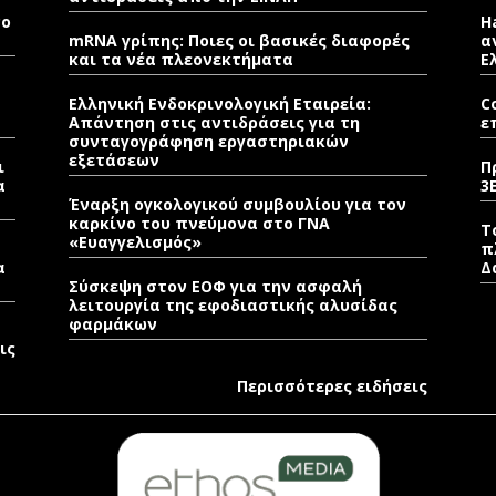
νο
H
mRNA γρίπης: Ποιες οι βασικές διαφορές
α
και τα νέα πλεονεκτήματα
Ε
Ελληνική Ενδοκρινολογική Εταιρεία:
C
Απάντηση στις αντιδράσεις για τη
ε
συνταγογράφηση εργαστηριακών
εξετάσεων
ι
Π
α
3
Έναρξη ογκολογικού συμβουλίου για τον
καρκίνο του πνεύμονα στο ΓΝΑ
Τ
«Ευαγγελισμός»
π
α
Δ
Σύσκεψη στον ΕΟΦ για την ασφαλή
λειτουργία της εφοδιαστικής αλυσίδας
φαρμάκων
ις
Περισσότερες ειδήσεις