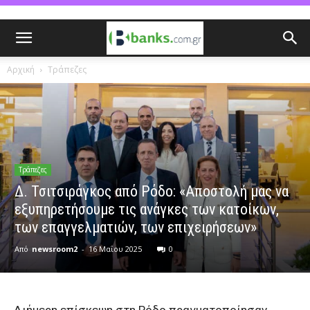
Αρχική
Τράπεζες
Τράπεζες
Δ. Τσιτσιράγκος από Ρόδο: «Αποστολή μας να
εξυπηρετήσουμε τις ανάγκες των κατοίκων,
των επαγγελματιών, των επιχειρήσεων»
Από
newsroom2
-
16 Μαΐου 2025
0