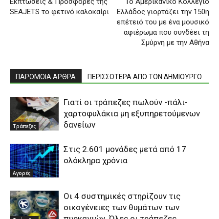
Εκπτώσεις & Προσφορές της
Το Αμερικανικό Κολλέγιο
SEAJETS το φετινό καλοκαίρι
Ελλάδος γιορτάζει την 150η
επέτειό του με ένα μουσικό
αφιέρωμα που συνδέει τη
Σμύρνη με την Αθήνα
ΠΑΡΟΜΟΙΑ ΑΡΘΡΑ
ΠΕΡΙΣΣΟΤΕΡΑ ΑΠΟ ΤΟΝ ΔΗΜΙΟΥΡΓΟ
Γιατί οι τράπεζες πωλούν -πάλι-
χαρτοφυλάκια μη εξυπηρετούμενων
δανείων
Τράπεζες
Στις 2.601 μονάδες μετά από 17
ολόκληρα χρόνια
Αγορές
Οι 4 συστημικές στηρίζουν τις
οικογένειες των θυμάτων των
πυρκαγιών. Όλες οι τράπεζες