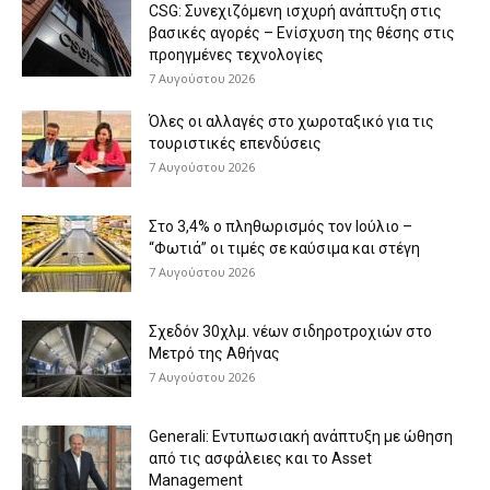
CSG: Συνεχιζόμενη ισχυρή ανάπτυξη στις
βασικές αγορές – Ενίσχυση της θέσης στις
προηγμένες τεχνολογίες
7 Αυγούστου 2026
Όλες οι αλλαγές στο χωροταξικό για τις
τουριστικές επενδύσεις
7 Αυγούστου 2026
Στο 3,4% ο πληθωρισμός τον Ιούλιο –
“Φωτιά” οι τιμές σε καύσιμα και στέγη
7 Αυγούστου 2026
Σχεδόν 30χλμ. νέων σιδηροτροχιών στο
Μετρό της Αθήνας
7 Αυγούστου 2026
Generali: Eντυπωσιακή ανάπτυξη με ώθηση
από τις ασφάλειες και το Asset
Management