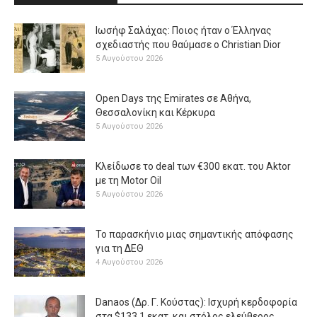
Ιωσήφ Σαλάχας: Ποιος ήταν ο Έλληνας
σχεδιαστής που θαύμασε ο Christian Dior
5 Αυγούστου 2026
Open Days της Emirates σε Αθήνα,
Θεσσαλονίκη και Κέρκυρα
5 Αυγούστου 2026
Κλείδωσε το deal των €300 εκατ. του Aktor
με τη Μotor Oil
5 Αυγούστου 2026
Το παρασκήνιο μιας σημαντικής απόφασης
για τη ΔΕΘ
4 Αυγούστου 2026
Danaos (Δρ. Γ. Κούστας): Ισχυρή κερδοφορία
στα $133,1 εκατ. και στόλος ελεύθερος