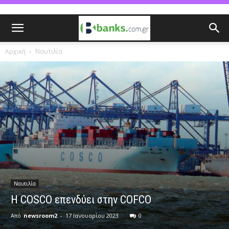
Αρχική
Ναυτιλία
Ναυτιλία
H COSCO επενδύει στην COFCO
Από
newsroom2
-
17 Ιανουαρίου 2023
0