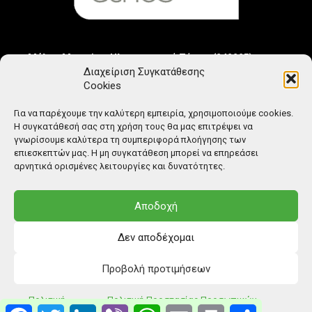
Μέλος Μητρώου Ηλεκτρονικού Τύπου (242225)
Διαχείριση Συγκατάθεσης
Cookies
Για να παρέχουμε την καλύτερη εμπειρία, χρησιμοποιούμε cookies.
Η συγκατάθεσή σας στη χρήση τους θα μας επιτρέψει να
γνωρίσουμε καλύτερα τη συμπεριφορά πλοήγησης των
επιεσκεπτών μας. Η μη συγκατάθεση μπορεί να επηρεάσει
αρνητικά ορισμένες λειτουργίες και δυνατότητες.
Αποδοχή
Δεν αποδέχομαι
Προβολή προτιμήσεων
© Copyright: Ethos Media S.A.
Πολιτική
Πολιτική Προστασίας Προσωπικών
Facebook
Twitter
LinkedIn
Viber
WhatsApp
Email
Print
Μοιραστείτ