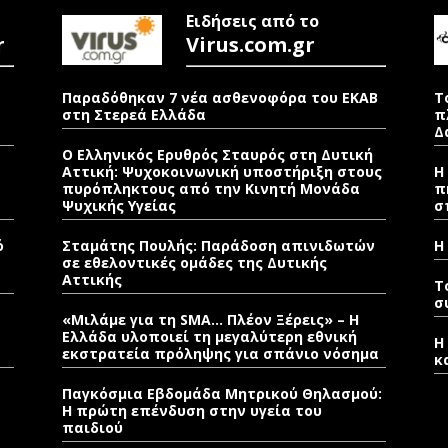
Ειδήσεις από το
r
Virus.com.gr
Παραδόθηκαν 7 νέα ασθενοφόρα του ΕΚΑΒ
Τ
στη Στερεά Ελλάδα
π
Δ
Ο Ελληνικός Ερυθρός Σταυρός στη Δυτική
Αττική: Ψυχοκοινωνική υποστήριξη στους
Η
πυρόπληκτους από την Κινητή Μονάδα
π
Ψυχικής Υγείας
σ
ό
Σταμάτης Πουλής: Παράδοση απινιδωτών
Η
σε εθελοντικές ομάδες της Δυτικής
Αττικής
T
σ
«Μιλάμε για τη SMA… Πλέον Ξέρεις» – Η
Ελλάδα υλοποιεί τη μεγαλύτερη εθνική
Η
εκστρατεία πρόληψης για σπάνιο νόσημα
κ
Παγκόσμια Εβδομάδα Μητρικού Θηλασμού:
Η πρώτη επένδυση στην υγεία του
παιδιού