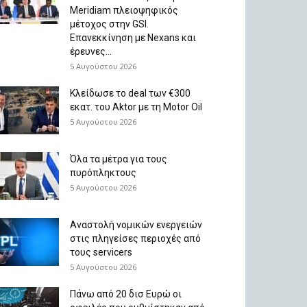
Meridiam πλειοψηφικός
μέτοχος στην GSI.
Επανεκκίνηση με Nexans και
έρευνες...
5 Αυγούστου 2026
Κλείδωσε το deal των €300
εκατ. του Aktor με τη Μotor Oil
5 Αυγούστου 2026
Όλα τα μέτρα για τους
πυρόπληκτους
5 Αυγούστου 2026
Αναστολή νομικών ενεργειών
στις πληγείσες περιοχές από
τους servicers
5 Αυγούστου 2026
Πάνω από 20 δισ Ευρώ οι