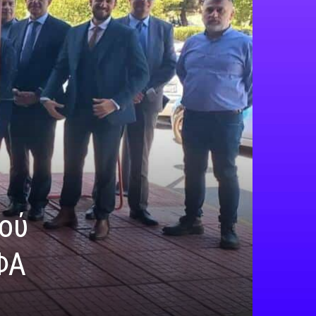
κού
ΣΦΑ