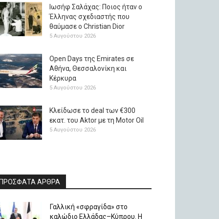
Ιωσήφ Σαλάχας: Ποιος ήταν ο
Έλληνας σχεδιαστής που
θαύμασε ο Christian Dior
5 Αυγούστου 2026
Open Days της Emirates σε
Αθήνα, Θεσσαλονίκη και
Κέρκυρα
5 Αυγούστου 2026
Κλείδωσε το deal των €300
εκατ. του Aktor με τη Μotor Oil
5 Αυγούστου 2026
ΠΡΟΣΦΑΤΑ ΑΡΘΡΑ
Γαλλική «σφραγίδα» στο
καλώδιο Ελλάδας–Κύπρου. Η