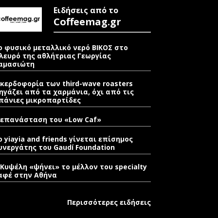
Ειδήσεις από το
Coffeemag.gr
ο φυσικό μεταλλικό νερό ΒΙΚΟΣ στο
λευρό της αθλήτριας Γεωργίας
αμασιώτη
 κερδοφορία των third-wave roasters
ηγάζει από τα χαρμάνια, όχι από τις
πάνιες μικροπαρτίδες
 επανάσταση του «Low Caf»
o yiayia and friends γίνεται επίσημος
υνεργάτης του Gaudí Foundation
 Κυψέλη «ψήνει» το μέλλον του specialty
αφέ στην Αθήνα
Περισσότερες ειδήσεις