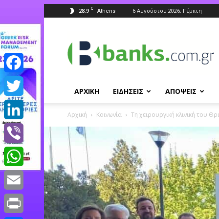
C
28.9
6 Αυγούστου 2026, Πέμπτη
Athens
Banks.com.gr
Facebook
ΑΡΧΙΚΗ
ΕΙΔΗΣΕΙΣ
ΑΠΟΨΕΙΣ
Twitter
Αρχική
Κοινωνία
Τη χειρουργική κλινική του Θ
LinkedIn
Viber
WhatsApp
Email