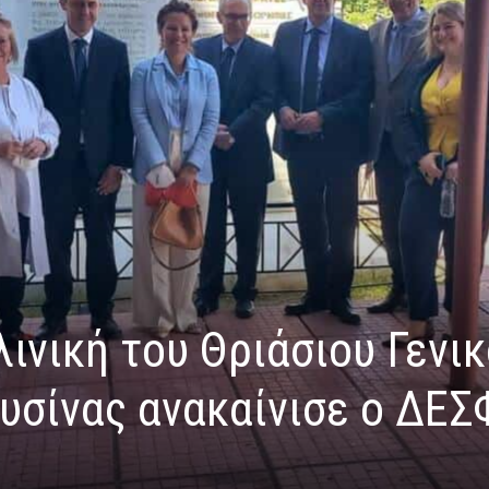
λινική του Θριάσιου Γενι
υσίνας ανακαίνισε ο ΔΕ