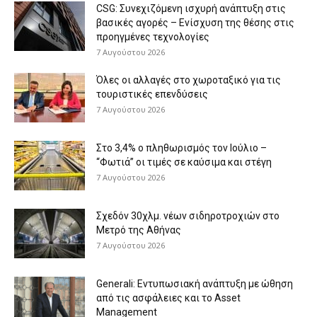
CSG: Συνεχιζόμενη ισχυρή ανάπτυξη στις
βασικές αγορές – Ενίσχυση της θέσης στις
προηγμένες τεχνολογίες
7 Αυγούστου 2026
Όλες οι αλλαγές στο χωροταξικό για τις
τουριστικές επενδύσεις
7 Αυγούστου 2026
Στο 3,4% ο πληθωρισμός τον Ιούλιο –
“Φωτιά” οι τιμές σε καύσιμα και στέγη
7 Αυγούστου 2026
Σχεδόν 30χλμ. νέων σιδηροτροχιών στο
Μετρό της Αθήνας
7 Αυγούστου 2026
Generali: Eντυπωσιακή ανάπτυξη με ώθηση
από τις ασφάλειες και το Asset
Management