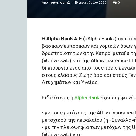
Από
newsroom2
-
19 Δεκεμβρίου 2025
0
Η
Alpha Bank A.E (
«Alpha Bank») ανακοι
βασικών εμπορικών και νομικών όρων 
δραστηριοτήτων στην Κύπρο, μεταξύ της 
(«Universal») και της Altius Insurance L
δημιουργία ενός από τους τρεις μεγαλ
στους κλάδους Ζωής όσο και στους Γεν
Ατυχημάτων και Υγείας.
Ειδικότερα, η
Alpha Bank
έχει συμφωνήσ
• με τους μετόχους της Altius Insurance
μετοχικού της κεφαλαίου (η «Συναλλαγή 
• με την πλειοψηφία των μετόχων της Uni
(«Universal») για: