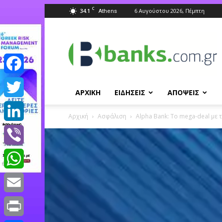
C
34.1
6 Αυγούστου 2026, Πέμπτη
Athens
Banks.com.gr
Facebook
ΑΡΧΙΚΗ
ΕΙΔΗΣΕΙΣ
ΑΠΟΨΕΙΣ
Twitter
Αρχική
Ασφάλιση
Αlpha Bank: Το mega-deal με
LinkedIn
Viber
WhatsApp
Email