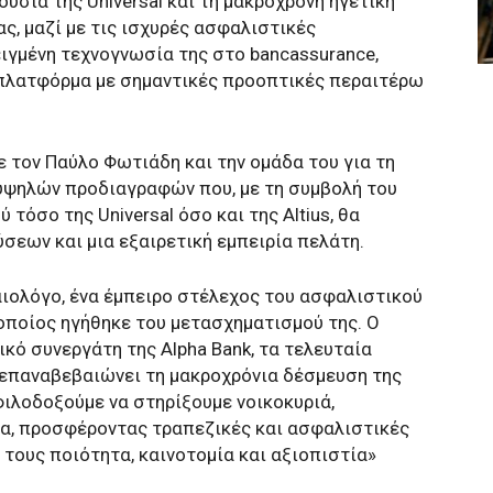
υσία της Universal και τη μακρόχρονη ηγετική
ς, μαζί με τις ισχυρές ασφαλιστικές
ειγμένη τεχνογνωσία της στο bancassurance,
 πλατφόρμα με σημαντικές προοπτικές περαιτέρω
 τον Παύλο Φωτιάδη και την ομάδα του για τη
υψηλών προδιαγραφών που, με τη συμβολή του
τόσο της Universal όσο και της Altius, θα
εων και μια εξαιρετική εμπειρία πελάτη.
αιολόγο, ένα έμπειρο στέλεχος του ασφαλιστικού
ο οποίος ηγήθηκε του μετασχηματισμού της. Ο
κό συνεργάτη της Alpha Bank, τα τελευταία
ή επαναβεβαιώνει τη μακροχρόνια δέσμευση της
φιλοδοξούμε να στηρίξουμε νοικοκυριά,
μία, προσφέροντας τραπεζικές και ασφαλιστικές
τους ποιότητα, καινοτομία και αξιοπιστία»