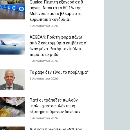
Qualco: Πέμπτη εξαγορά σε 8
μήνες. Aποκτά το 50,1% της
Multiverse με το βλέμμα στα
ευρωπαϊκά κονδύλια...
6 Αυγούστου 2026
AEGEAN: Πρώτη φορά πάνω
από 2 εκατομμύρια επιβάτες σ’
έναν μήνα. Ρεκόρ τον Ιούλιο
παρά τα ακριβά...
6 Αυγούστου 2026
Το ράφι δεν είναι το πρόβλημα*
6 Αυγούστου 2026
Γιατί οι τράπεζες πωλούν
-πάλι- χαρτοφυλάκια μη
εξυπηρετούμενων δανείων
6 Αυγούστου 2026
Aύξηση πωλήσεων +9% τον