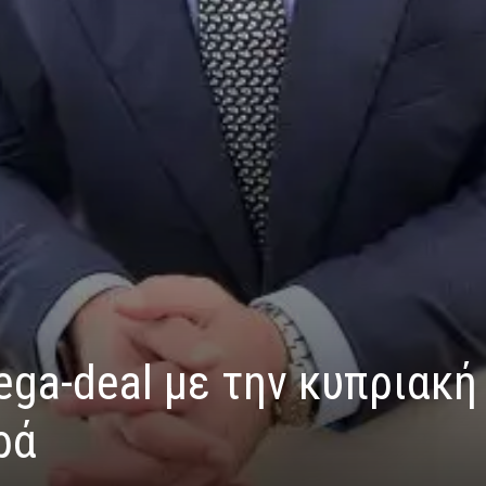
ega-deal με την κυπριακή
ρά