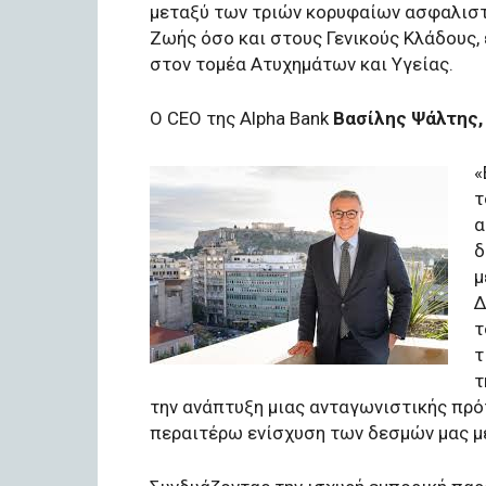
μεταξύ των τριών κορυφαίων ασφαλιστ
Ζωής όσο και στους Γενικούς Κλάδους,
στον τομέα Ατυχημάτων και Υγείας.
Ο CEO της Alpha Bank
Βασίλης Ψάλτης,
«
τ
α
δ
μ
Δ
τ
τ
τ
την ανάπτυξη μιας ανταγωνιστικής πρό
περαιτέρω ενίσχυση των δεσμών μας με