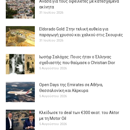
Ανάσα για τους οφειλέτες με κατεσχεμένα
ακίνητα
31 Ιουλίου 2026
Eldorado Gold: Στην τελική ευθεία για
παραγωγή χρυσού και χαλκού στις Σκουριές
31 Ιουλίου 2026
Ιωσήφ Σαλάχας: Ποιος ήταν ο Έλληνας
σχεδιαστής που θαύμασε ο Christian Dior
5 Αυγούστου 2026
Open Days της Emirates σε Αθήνα,
Θεσσαλονίκη και Κέρκυρα
5 Αυγούστου 2026
Κλείδωσε το deal των €300 εκατ. του Aktor
με τη Μotor Oil
5 Αυγούστου 2026