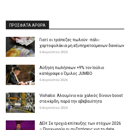
ΠΡΟΣΦΑΤΑ ΑΡΘΡΑ
Γιατί οι τράπεζες πωλούν -πάλι-
χαρτοφυλάκια μη εξυπηρετούμενων δανείων
6 Αυγούστου 2026
Aύξηση πωλήσεων +9% τον Ιούλιο
κατέγραψε ο Όμιλος JUMBO
6 Αυγούστου 2026
Viohalco: Aλουμίνιο και χαλκός δίνουν boost
στα κέρδη, παρά την αβεβαιότητα
6 Αυγούστου 2026
ΔΕΗ: Σε τροχιά επίτευξης των στόχων 2026
– Προχωρούν οι συζητήσεις για το data