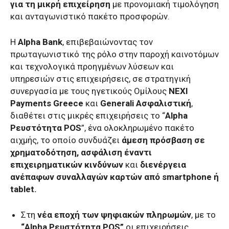
για τη μικρή επιχείρηση
με προνομιακή τιμολόγηση
και ανταγωνιστικό πακέτο προσφορών.
Η
Alpha Bank
, επιβεβαιώνοντας τον
πρωταγωνιστικό της ρόλο στην παροχή καινοτόμων
και τεχνολογικά προηγμένων λύσεων και
υπηρεσιών στις επιχειρήσεις, σε στρατηγική
συνεργασία με τους ηγετικούς Ομίλους
NEXI
Payments Greece
και
Generali Ασφαλιστική
,
διαθέτει στις μικρές επιχειρήσεις το “
Alpha
Ρευστότητα POS
”, ένα ολοκληρωμένο πακέτο
αιχμής, το οποίο συνδυάζει
άμεση πρόσβαση σε
χρηματοδότηση, ασφάλιση έναντι
επιχειρηματικών κινδύνων
και
διενέργεια
ανέπαφων συναλλαγών καρτών από smartphone ή
tablet.
Στη
νέα εποχή των ψηφιακών πληρωμών
, με το
“Alpha Ρευστότητα POS”
οι επιχειρήσεις