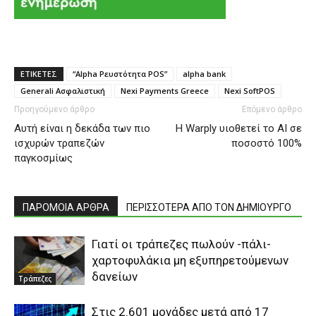
ΕΤΙΚΕΤΕΣ
“Alpha Ρευστότητα POS”
alpha bank
Generali Ασφαλιστική
Nexi Payments Greece
Nexi SoftPOS
Προηγούμενο άρθρο
Επόμενο άρθρο
Αυτή είναι η δεκάδα των πιο
Η Warply υιοθετεί το ΑΙ σε
ισχυρών τραπεζών
ποσοστό 100%
παγκοσμίως
ΠΑΡΟΜΟΙΑ ΑΡΘΡΑ
ΠΕΡΙΣΣΟΤΕΡΑ ΑΠΟ ΤΟΝ ΔΗΜΙΟΥΡΓΟ
Γιατί οι τράπεζες πωλούν -πάλι-
χαρτοφυλάκια μη εξυπηρετούμενων
δανείων
Τράπεζες
Στις 2.601 μονάδες μετά από 17