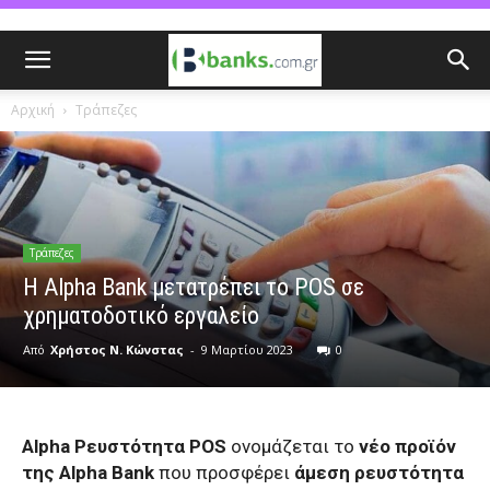
Αρχική
Τράπεζες
Τράπεζες
H Alpha Bank μετατρέπει το POS σε
χρηματοδοτικό εργαλείο
Από
Χρήστος Ν. Κώνστας
-
9 Μαρτίου 2023
0
Alpha Ρευστότητα POS
ονομάζεται το
νέο προϊόν
της Alpha Bank
που προσφέρει
άμεση ρευστότητα