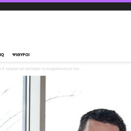
IQ
ΨΙΘΥΡΟΙ
ο Α’ τρίμηνο με ορόσημο τη συγχώνευση με τον...