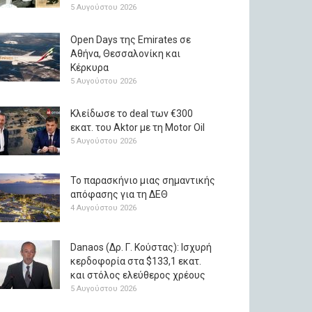
5 Αυγούστου 2026
Open Days της Emirates σε
Αθήνα, Θεσσαλονίκη και
Κέρκυρα
5 Αυγούστου 2026
Κλείδωσε το deal των €300
εκατ. του Aktor με τη Μotor Oil
5 Αυγούστου 2026
Το παρασκήνιο μιας σημαντικής
απόφασης για τη ΔΕΘ
4 Αυγούστου 2026
Danaos (Δρ. Γ. Κούστας): Ισχυρή
κερδοφορία στα $133,1 εκατ.
και στόλος ελεύθερος χρέους
5 Αυγούστου 2026