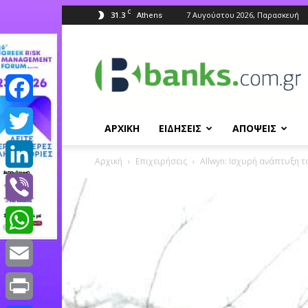
C
31.3
7 Αυγούστου 2026, Παρασκευή
Athens
Banks.com.gr
Facebook
ΑΡΧΙΚΗ
ΕΙΔΗΣΕΙΣ
ΑΠΟΨΕΙΣ
Twitter
Αρχική
Επιχειρήσεις
Allwyn: Ισχυρή ανάπτυξη τ
LinkedIn
Viber
WhatsApp
Email