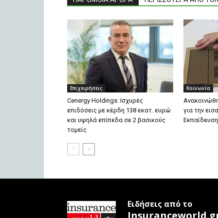
Επιχειρήσεις
Κοινωνία
Cenergy Holdings: Ισχυρές
Ανακοινώθ
επιδόσεις με κέρδη 138 εκατ. ευρώ
για την ει
και υψηλά επίπεδα σε 2 βασικούς
Εκπαίδευση
τομείς
Ειδήσεις από το
Insuranceworld.g