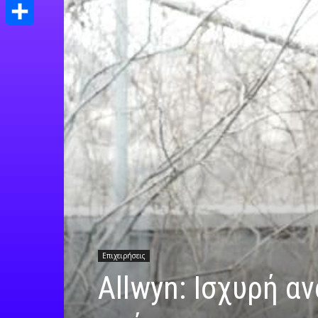
Print
Μοιραστείτε
Επιχειρήσεις
Allwyn: Ισχυρή α