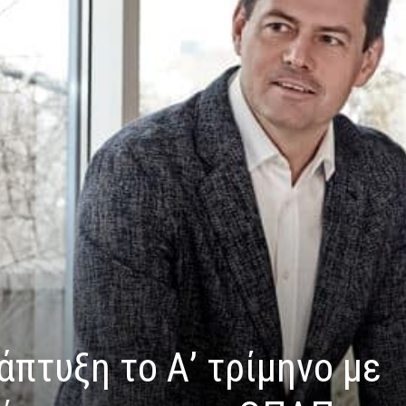
νάπτυξη το Α’ τρίμηνο με