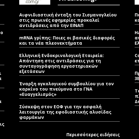
Αιφνιδιαστική ένταξη του Σισμανογλείου
Π
στις πρωινές εφημερίες προκαλεί
κ
αντιδράσεις από την ΕΙΝΑΠ
νο
H
mRNA γρίπης: Ποιες οι βασικές διαφορές
α
και τα νέα πλεονεκτήματα
Ε
Ελληνική Ενδοκρινολογική Εταιρεία:
C
Απάντηση στις αντιδράσεις για τη
ε
συνταγογράφηση εργαστηριακών
εξετάσεων
ι
Π
α
3
Έναρξη ογκολογικού συμβουλίου για τον
καρκίνο του πνεύμονα στο ΓΝΑ
Τ
«Ευαγγελισμός»
π
α
Δ
Σύσκεψη στον ΕΟΦ για την ασφαλή
λειτουργία της εφοδιαστικής αλυσίδας
φαρμάκων
ις
Περισσότερες ειδήσεις