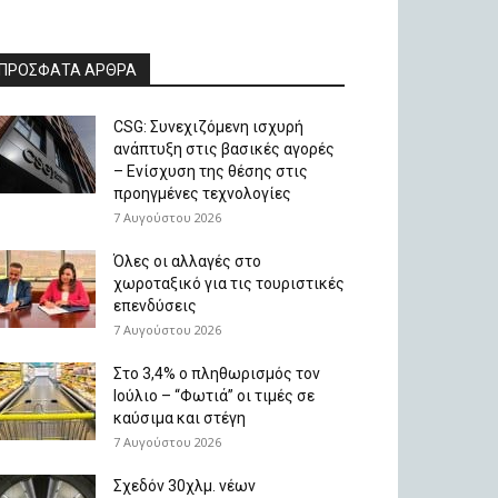
ΠΡΟΣΦΑΤΑ ΑΡΘΡΑ
CSG: Συνεχιζόμενη ισχυρή
ανάπτυξη στις βασικές αγορές
– Ενίσχυση της θέσης στις
προηγμένες τεχνολογίες
7 Αυγούστου 2026
Όλες οι αλλαγές στο
χωροταξικό για τις τουριστικές
επενδύσεις
7 Αυγούστου 2026
Στο 3,4% ο πληθωρισμός τον
Ιούλιο – “Φωτιά” οι τιμές σε
καύσιμα και στέγη
7 Αυγούστου 2026
Σχεδόν 30χλμ. νέων