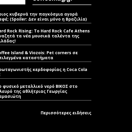
οιος κυβερνά την παγκόσμια αγορά
αφέ; (Spoiler: Δεν είναι μόνο η Βραζιλία)
ard Rock Rising: Το Hard Rock Cafe Athens
ναζητά τα νέα μουσικά ταλέντα της
λλάδας!
offee Island & Viozois: Pet corners σε
πιλεγμένα καταστήματα
ρωταγωνιστής κερδοφορίας η Coca Cola
E
ο φυσικό μεταλλικό νερό ΒΙΚΟΣ στο
λευρό της αθλήτριας Γεωργίας
αμασιώτη
Περισσότερες ειδήσεις