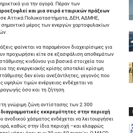
ρικτικά για την αγορά. Πέραν των
 προεξοφλεί και μια σειρά εταιρικών πράξεων
 σε Αττικά Πολυκαταστήματα, ΔΕΗ, ΑΔΜΗΕ,
ς σημαντικό μέρος των ενεργών χαρτοφυλακίων
ών.
άξεις φαίνεται να παραμένουν διαχειρίσιμες για
έχουν προχωρήσει είτε σε εξασφάλιση αποθεμάτων
ιστάθμισης κινδύνου για βασικά στοιχεία του
ια της ενεργειακής κρίσης αποτελεί κρίσιμη
στάθμισης δεν είναι ανεξάντλητες, γεγονός που
ος υψηλών τιμών ενέργειας ενδέχεται να
ραγωγής όσο και τη ζήτηση.
 στη γνώριμη ζώνη αντίστασης των 2.300
 διαγραμματικές εκκρεμότητες στην περιοχή
ου ανοδικού χάσματος ενδέχεται να λειτουργήσει
γορά, καθώς στην ίδια περιοχή –και ελαφρώς
ητοί μέσοι όροι των 30 και 50 ημερών. Ο MACD,