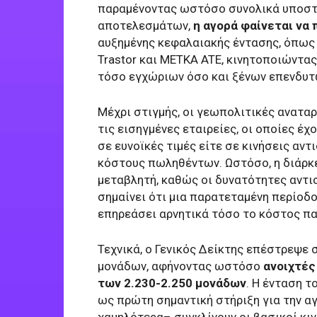
παραμένοντας ωστόσο συνολικά υποστη
αποτελεσμάτων,
η αγορά φαίνεται να
αυξημένης κεφαλαιακής έντασης, όπως
Trastor και METKA ATE, κινητοποιώντα
τόσο εγχώριων όσο και ξένων επενδυτ
Μέχρι στιγμής, οι γεωπολιτικές αναταρ
τις εισηγμένες εταιρείες, οι οποίες 
σε ευνοϊκές τιμές είτε σε κινήσεις αντ
κόστους πωληθέντων. Ωστόσο, η διάρκε
μεταβλητή, καθώς οι δυνατότητες αντι
σημαίνει ότι μια παρατεταμένη περίοδ
επηρεάσει αρνητικά τόσο το κόστος πα
Τεχνικά, ο Γενικός Δείκτης επέστρεψε
μονάδων, αφήνοντας ωστόσο
ανοιχτές
των 2.230-2.250 μονάδων
. Η ένταση τ
ως πρώτη σημαντική στήριξη για την α
χαμηλότερα– συγκλίνουν οι βασικοί κιν