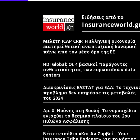
Ειδήσεις από το
Insuranceworld.g
Μελέτη ICAP CRIF: Η ελληνική οικονομία
διατηρεί θετική αναπτυξιακή δυναμική
πάνω από τον μέσο όρο της ΕΕ
HDI Global: Οι 4 βασικοί παράγοντες
ανθεκτικότητας των ευρωπαϊκών data
centers
Διευκρινίσεις ΕΛΣΤΑΤ για ΕΔΑ: Το τεχνικ
πρόβλημα δεν επηρέασε τις μεταβολές
του 2024
Δρ. Χ. Νούνης στη Βουλή: Το νομοσχέδιο
ενισχύει το θεσμικό πλαίσιο του 2ου
Πυλώνα Ασφάλισης
Νέο επεισόδιο «Και Αν Συμβεί… Your
Insurance Tribe Podcast», για το κόστος