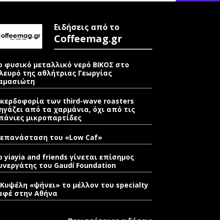
Ειδήσεις από το
Coffeemag.gr
ο φυσικό μεταλλικό νερό ΒΙΚΟΣ στο
λευρό της αθλήτριας Γεωργίας
αμασιώτη
 κερδοφορία των third-wave roasters
ηγάζει από τα χαρμάνια, όχι από τις
πάνιες μικροπαρτίδες
 επανάσταση του «Low Caf»
o yiayia and friends γίνεται επίσημος
υνεργάτης του Gaudí Foundation
 Κυψέλη «ψήνει» το μέλλον του specialty
αφέ στην Αθήνα