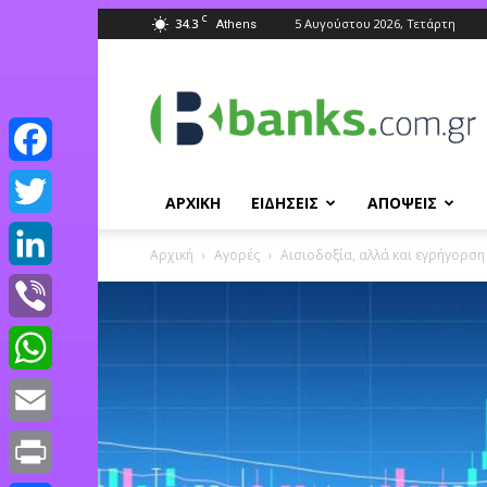
C
34.3
5 Αυγούστου 2026, Τετάρτη
Athens
Banks.com.gr
Facebook
ΑΡΧΙΚΗ
ΕΙΔΗΣΕΙΣ
ΑΠΟΨΕΙΣ
Twitter
Αρχική
Αγορές
Αισιοδοξία, αλλά και εγρήγορση
LinkedIn
Viber
WhatsApp
Email