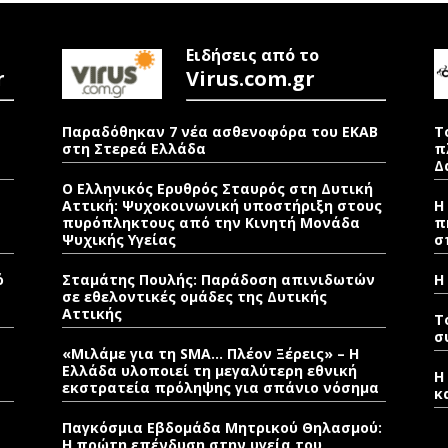
Ειδήσεις από το
r
Virus.com.gr
Παραδόθηκαν 7 νέα ασθενοφόρα του ΕΚΑΒ
Τ
στη Στερεά Ελλάδα
π
Δ
Ο Ελληνικός Ερυθρός Σταυρός στη Δυτική
Αττική: Ψυχοκοινωνική υποστήριξη στους
Η
πυρόπληκτους από την Κινητή Μονάδα
π
Ψυχικής Υγείας
σ
ό
Σταμάτης Πουλής: Παράδοση απινιδωτών
Η
σε εθελοντικές ομάδες της Δυτικής
Αττικής
T
σ
«Μιλάμε για τη SMA… Πλέον Ξέρεις» – Η
Ελλάδα υλοποιεί τη μεγαλύτερη εθνική
Η
εκστρατεία πρόληψης για σπάνιο νόσημα
κ
Παγκόσμια Εβδομάδα Μητρικού Θηλασμού:
Η πρώτη επένδυση στην υγεία του