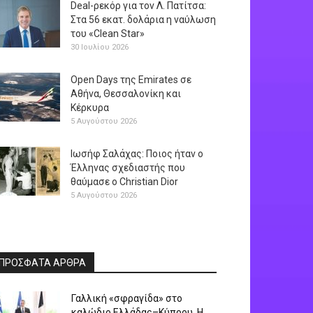
Deal-ρεκόρ για τον Λ. Πατίτσα:
Στα 56 εκατ. δολάρια η ναύλωση
του «Clean Star»
30 Ιουλίου 2026
Open Days της Emirates σε
Αθήνα, Θεσσαλονίκη και
Κέρκυρα
5 Αυγούστου 2026
Ιωσήφ Σαλάχας: Ποιος ήταν ο
Έλληνας σχεδιαστής που
θαύμασε ο Christian Dior
5 Αυγούστου 2026
ΠΡΟΣΦΑΤΑ ΑΡΘΡΑ
Γαλλική «σφραγίδα» στο
καλώδιο Ελλάδας–Κύπρου. Η