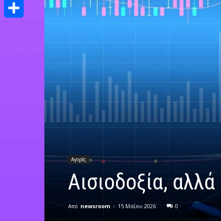
Print
Μοιραστείτε
Αγορές
Αισιοδοξία, αλλά
Από
newsroom
-
15 Μαΐου 2026
0