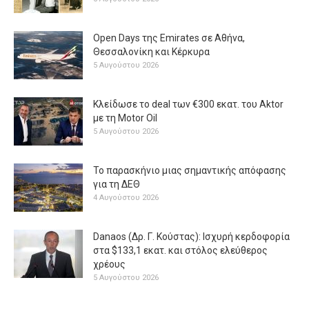
Open Days της Emirates σε Αθήνα,
Θεσσαλονίκη και Κέρκυρα
5 Αυγούστου 2026
Κλείδωσε το deal των €300 εκατ. του Aktor
με τη Μotor Oil
5 Αυγούστου 2026
Το παρασκήνιο μιας σημαντικής απόφασης
για τη ΔΕΘ
4 Αυγούστου 2026
Danaos (Δρ. Γ. Κούστας): Ισχυρή κερδοφορία
στα $133,1 εκατ. και στόλος ελεύθερος
χρέους
5 Αυγούστου 2026