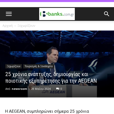
Αρχική
Ξεχωρίζουν
Ξεχωρίζουν
Τουρισμός & Ξενοδοχεία
25 χρόνια ανάπτυξης, δημιουργίας και
ποιοτικής εξυπηρέτησης για την AEGEAN
Από
newsroom
-
28 Μαΐου 2024
0
Η AEGEAN, συμπληρώνει σήμερα 25 χρόνια