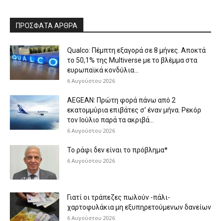
ΠΡΟΣΦΑΤΑ ΑΡΘΡΑ
Qualco: Πέμπτη εξαγορά σε 8 μήνες. Aποκτά
το 50,1% της Multiverse με το βλέμμα στα
ευρωπαϊκά κονδύλια...
6 Αυγούστου 2026
AEGEAN: Πρώτη φορά πάνω από 2
εκατομμύρια επιβάτες σ’ έναν μήνα. Ρεκόρ
τον Ιούλιο παρά τα ακριβά...
6 Αυγούστου 2026
Το ράφι δεν είναι το πρόβλημα*
6 Αυγούστου 2026
Γιατί οι τράπεζες πωλούν -πάλι-
χαρτοφυλάκια μη εξυπηρετούμενων δανείων
6 Αυγούστου 2026