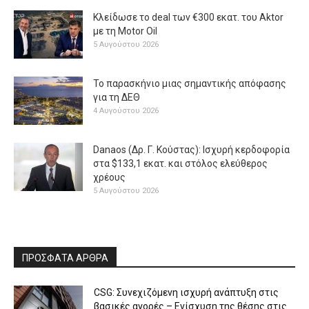
Κλείδωσε το deal των €300 εκατ. του Aktor
με τη Μotor Oil
5 Αυγούστου 2026
Το παρασκήνιο μιας σημαντικής απόφασης
για τη ΔΕΘ
4 Αυγούστου 2026
Danaos (Δρ. Γ. Κούστας): Ισχυρή κερδοφορία
στα $133,1 εκατ. και στόλος ελεύθερος
χρέους
5 Αυγούστου 2026
ΠΡΟΣΦΑΤΑ ΑΡΘΡΑ
CSG: Συνεχιζόμενη ισχυρή ανάπτυξη στις
βασικές αγορές – Ενίσχυση της θέσης στις