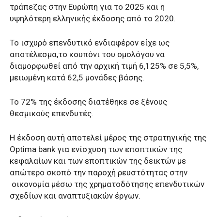
τράπεζας στην Ευρώπη για το 2025 και
η
υψηλότερη
ελληνική
ς
έκδοση
ς
από το 2020.
Το
ισχυρ
ό
επενδυτικ
ό
ενδιαφέρον
είχε ως
αποτέλεσμα
,
το κουπόνι
του ομολόγου να
διαμορφωθεί
από την αρχική
τιμή
6,125%
σε
5,5
%
,
μειωμένη κατά
62,5 μονάδες βάσης.
Το
7
2
%
της έκδοσης
διατέθηκε σε ξένους
θεσμικούς επενδυτές
.
Η έκδοση αυτή αποτελεί μέρος της στρατηγικής της
Optima
bank
για ενίσχυση των εποπτικών της
κεφαλαίων και των εποπτικών της δεικτών με
απώτερο σκοπό την παροχή ρευστότητας στην
οικονομία μέσω της χρηματοδότησης επενδυτικών
σχεδίων και αναπτυξιακών έργων
.