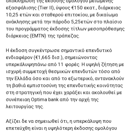
ολοκλήρωση της έκδοσης ομολόγου μειωμένης
εξασφάλισης (
Tier
II),
ύψους
€
150 εκατ
.,
διάρκειας
10
,25
ετών
και
σταθερού επιτοκίου, με δικαίωμα
ανάκλησης μετά την πάροδο
5,25
ετών
στο πλαίσιο
του προγράμματος έκδοσης τίτλων μεσοπρόθεσ
μ
ης
διάρκειας (
EMTN
)
της τράπεζας
.
Η έκδοση
συγκέντρωσε σημαντικό επενδυτικό
ενδιαφέρον
(
€1,
66
5
δισ
.)
,
σημειώνοντας
υπερκάλυψη
πάνω
από 1
1
φορές
.
Η υψηλή ζήτηση με
ισχυρή συμμετοχή θεσμικών επενδυτών τόσο από
την Ελλάδα όσο και από το εξωτερικό, αντανακλούν
τη βαθιά εμπιστοσύνη της επενδυτικής κοινότητας
στη στρατηγική που έχει χαράξει και ακολουθεί
με
συνέπεια
η
Optima
bank
από την αρχή της
λειτουργίας
της
.
Αξίζει δε να σημειωθεί ότι,
η
υπερκάλυψη που
επετεύχθη
είναι η υψηλότερη
έκδοσης ομολόγου