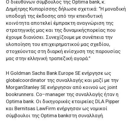
Ο
διευθύνων σύμβουλος
της
Optima
bank
,
κ.
Δημήτρης Κυπαρίσσης
δήλωσε σχετικά:
“
Η
μοναδική
υποδοχή της έκδοσης από την επενδυτική
κοινότητα αποτελεί έμπρακτη αναγνώριση της
στρατηγικής
μας
και της
δυναμική
ς
πορεία
ς
που
έχουμε διανύσει
.
Συνεχίζουμε
με συνέπεια την
υλοποίηση του επιχειρηματικού
μας
σχεδίου
,
στοχεύοντας στη διαρκή ενίσχυση της παρουσίας
μας
στην ελληνική τραπεζική αγορά.
”
Η
Goldman
Sachs
Bank
Europe
SE
ενήργησε
ως
g
lobal
c
oordinator
της
συναλλαγής
και
μαζί
με
την
Morgan
Stanley
SE
ενήργησ
αν
από
κοινού
ως
j
oint
b
ookrunners
.
Co
–
manager
της συναλλαγής ήταν
η
Optima
bank
.
Οι δικηγορικές εταιρείες
DLA
Pipper
και
Bernitsas
Law
Firm
ενήργησαν ως νομικοί
σύμβουλοι της
Optima
bank
στη συναλλαγή.