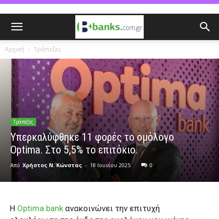
Αρχική
Τράπεζες
Τράπεζες
Υπερκαλύφθηκε 11 φορές το ομόλογο
Optima. Στο 5,5% το επιτόκιο.
Από
Χρήστος Ν. Κώνστας
-
18 Ιουνίου 2025
0
Η
Optima
bank
ανακοινώνει την επιτυχή