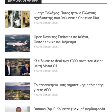
ΔΗΜΟΦΙΛΗ ΑΡΘΡΑ
Ιωσήφ Σαλάχας: Ποιος ήταν ο Έλληνας
σχεδιαστής που θαύμασε ο Christian Dior
5 Αυγούστου 2026
Open Days της Emirates σε Αθήνα,
Θεσσαλονίκη και Κέρκυρα
5 Αυγούστου 2026
Κλείδωσε το deal των €300 εκατ. του Aktor
με τη Μotor Oil
5 Αυγούστου 2026
Το παρασκήνιο μιας σημαντικής απόφασης
για τη ΔΕΘ
4 Αυγούστου 2026
Danaos (Δρ. Γ. Κούστας): Ισχυρή κερδοφορία