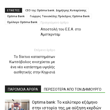
ΕΤΙΚΕΤΕΣ
CEO της Optima bank. Δημήτρης Κυπαρίσσης
Optima Bank
Γιώργος Τανισκίδης Πρόεδρος Optima Bank
Ομόλογο Optima Bank
Προηγούμενο άρθρο
Aποστολή του Ε.Ε.Α. στο
Άμστερνταμ
Επόμενο άρθρο
Το δίκτυο καταστημάτων
Κωτσόβολος ενισχύεται με
ένα νέο κατάστημα υψηλής
αισθητικής στην Κηφισιά
ΠΑΡΟΜΟΙΑ ΑΡΘΡΑ
ΠΕΡΙΣΣΟΤΕΡΑ ΑΠΟ ΤΟΝ ΔΗΜΙΟΥΡΓΟ
Optima bank: Το καλύτερο εξάμηνο
στην ιστορία της, με αύξηση κερδών