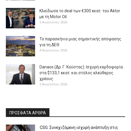
Κλείδωσε το deal των €300 εκατ. του Aktor
με τη Μotor Oil
5 Αυγούστου 2026
Το παρασκήνιο μιας σημαντικής απόφασης
για τη ΔΕΘ
4 Αυγούστου 2026
Danaos (Δρ. Γ. Κούστας): Ισχυρή κερδοφορία
στα $133,1 εκατ. και στόλος ελεύθερος
χρέους
5 Αυγούστου 2026
ΠΡΟΣΦΑΤΑ ΑΡΘΡΑ
CSG: Συνεχιζόμενη ισχυρή ανάπτυξη στις