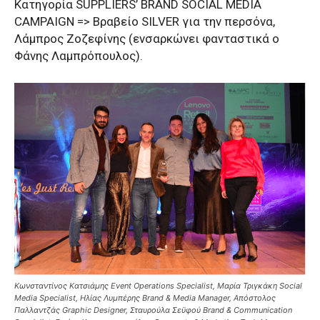
Κατηγορία SUPPLIERS’ BRAND SOCIAL MEDIA
CAMPAIGN => Βραβείο SILVER για την περσόνα,
Λάμπρος Ζοζεφίνης (ενσαρκώνει φανταστικά ο
Φάνης Λαμπρόπουλος).
Κωνσταντίνος Κατσιάμης Εvent Operations Specialist, Μαρία Τριγκάκη Social
Media Specialist, Ηλίας Λυμπέρης Brand & Media Manager, Απόστολος
Παλλαντζάς Graphic Designer, Σταυρούλα Σεϋφού Brand & Communication