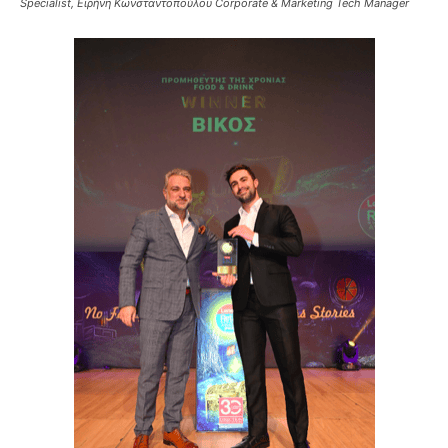
Specialist, Ειρήνη Κωνσταντοπούλου Corporate & Marketing Tech Manager