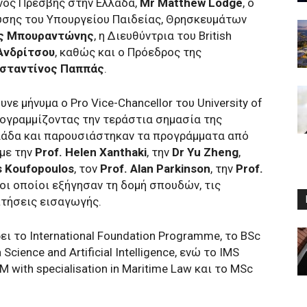
νός Πρέσβης στην Ελλάδα,
Mr Matthew Lodge
, ο
υσης του Υπουργείου Παιδείας, Θρησκευμάτων
ς Μπουραντώνης
, η Διευθύντρια του British
Ανδρίτσου
, καθώς και ο Πρόεδρος της
σταντίνος Παππάς
.
ε μήνυμα ο Pro Vice-Chancellor του University of
πογραμμίζοντας την τεράστια σημασία της
λάδα και παρουσιάστηκαν τα προγράμματα από
 με την
Prof. Helen Xanthaki
, την
Dr Yu Zheng
,
os Koufopoulos
, τον
Prof. Alan Parkinson
, την
Prof.
, οι οποίοι εξήγησαν τη δομή σπουδών, τις
ιτήσεις εισαγωγής.
ει το International Foundation Programme, το BSc
Science and Artificial Intelligence, ενώ το IMS
 with specialisation in Maritime Law και το MSc