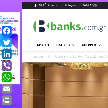
C
28.9
8 Αυγούστου 2026, Σάββατο
Athens
Banks.com.gr
Facebook
ΑΡΧΙΚΗ
ΕΙΔΗΣΕΙΣ
ΑΠΟΨΕΙΣ
Twitter
Αρχική
IQ
University of London: Τα ακαδημαϊκ
LinkedIn
Viber
WhatsApp
Email