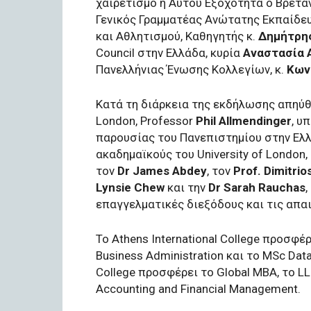
χαιρετισμό η Αυτού Εξοχότητα ο Βρετα
Γενικός Γραμματέας Ανώτατης Εκπαίδε
και Αθλητισμού, Καθηγητής κ.
Δημήτρη
Council στην Ελλάδα, κυρία
Αναστασία 
Πανελλήνιας Ένωσης Κολλεγίων, κ.
Κων
Κατά τη διάρκεια της εκδήλωσης απηύθυν
London, Professor
Phil Allmendinger
, υ
παρουσίας του Πανεπιστημίου στην Ελ
ακαδημαϊκούς του University of London,
τον
Dr James Abdey
, τον
Prof. Dimitri
Lynsie Chew
και την
Dr Sarah Rauchas
επαγγελματικές διεξόδους και τις απα
Το Athens International College προσφέρ
Business Administration και το MSc Data 
College προσφέρει το Global MBA, το LLM
Accounting and Financial Management.