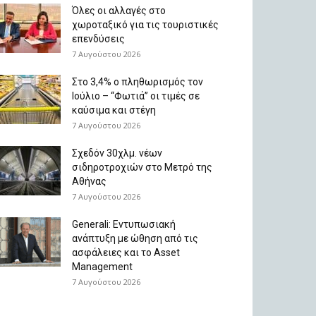
Όλες οι αλλαγές στο
χωροταξικό για τις τουριστικές
επενδύσεις
7 Αυγούστου 2026
Στο 3,4% ο πληθωρισμός τον
Ιούλιο – “Φωτιά” οι τιμές σε
καύσιμα και στέγη
7 Αυγούστου 2026
Σχεδόν 30χλμ. νέων
σιδηροτροχιών στο Μετρό της
Αθήνας
7 Αυγούστου 2026
Generali: Eντυπωσιακή
ανάπτυξη με ώθηση από τις
ασφάλειες και το Asset
Management
7 Αυγούστου 2026