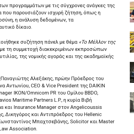
των προγραμμάτων με τις σύγχρονες ανάγκες της
α που παρουσιάζουν ισχυρή ζήτηση, όπως η
οσύνη, η ανάλυση δεδομένων, τα
αυτικό δίκαιο.
οιήθηκε συζήτηση πάνελ με θέμα
«Το Μέλλον της
, με τη συμμετοχή διακεκριμένων εκπροσώπων
υτιλίας, της νομικής αγοράς και της ακαδημαϊκής
ςΠαναγιώτης Αλεξάκης, πρώην Πρόεδρος του
να Αντωνίου, CEO & Vice President της DAIKIN
 Manager IKON/Omnicom PR του Ομίλου BBDO,
ios Maritime Partners L.P., η κυρία Βιβή
s και Insurance Manager στον Angelicoussis
ς, Δικηγόρος και Αντιπρόεδρος του Hellenic
 Κωνσταντίνος Μπαχτσεβάνης, Solicitor και Master
 Law Association.