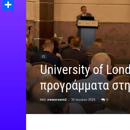
Print
Μοιραστείτε
IQ
University of Lo
προγράμματα στη
Από
newsroom2
-
10 Ιουνίου 2026
0