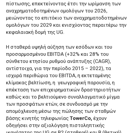
πίστωσης, επεκτείνοντας έτσι την ωρίμανση των
αναχρηματοδοτημένων ομολόγων του 2026,
μειώνοντας το επιτόκιο των αναχρηματοδοτημένων
ομολόγων του 2029 και ενισχύοντας περαιτέρω την
κεφαλαιακή δομή της UG.
Η σταθερά υψηλή αύξηση των εσόδων και του
προσαρμοσμένου EBITDA (+32% και 28% του
σύνθετου ετησίου ρυθμού ανάπτυξης (CAGR),
αντίστοιχα, για την περίοδο 2015 – 2022), τα
ισχυρά περιθώρια του EBITDA, η εκτεταμένης
κλίμακας βελτίωση, η γεωγραφική παρουσία, η
επέκταση των επιχειρηματικών δραστηριοτήτων
καθώς και το βελτιούμενο συναλλαγματικό μίγμα
των προσφάτων ετών, σε συνδυασμό με την
απομόχλευση μέσω της πώλησης των σταθμών
βάσης κινητής τηλεφωνίας
TowerCo,
έχουν
οδηγήσει στην αξιολόγηση πιστοληπτικής
ικανότητας της UG σε Β2 (σταθερή) και Β (θετική)