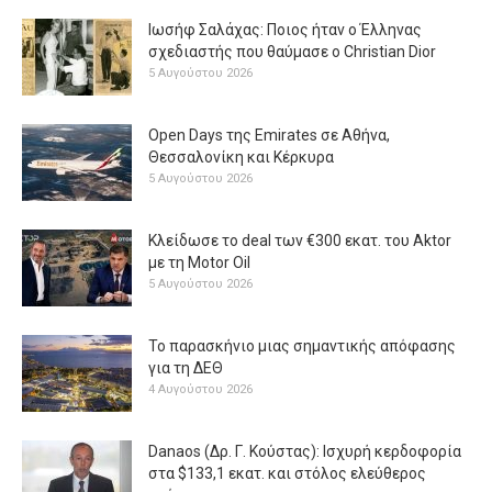
Ιωσήφ Σαλάχας: Ποιος ήταν ο Έλληνας
σχεδιαστής που θαύμασε ο Christian Dior
5 Αυγούστου 2026
Open Days της Emirates σε Αθήνα,
Θεσσαλονίκη και Κέρκυρα
5 Αυγούστου 2026
Κλείδωσε το deal των €300 εκατ. του Aktor
με τη Μotor Oil
5 Αυγούστου 2026
Το παρασκήνιο μιας σημαντικής απόφασης
για τη ΔΕΘ
4 Αυγούστου 2026
Danaos (Δρ. Γ. Κούστας): Ισχυρή κερδοφορία
στα $133,1 εκατ. και στόλος ελεύθερος