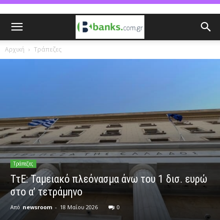
Αρχική
Τράπεζες
Τράπεζες
ΤτΕ: Ταμειακό πλεόνασμα άνω του 1 δισ. ευρώ
στο α’ τετράμηνο
Από
newsroom
-
18 Μαΐου 2026
0