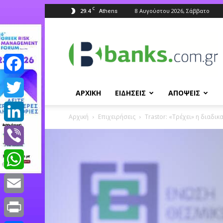
C
29.4
8 Αυγούστου 2026, Σάββατο
Athens
Banks.com.gr
Facebook
ΑΡΧΙΚΗ
ΕΙΔΗΣΕΙΣ
ΑΠΟΨΕΙΣ
Twitter
Αρχική
Επιχειρήσεις
Τrastor: «Τρέχει» η διαδι
LinkedIn
Viber
WhatsApp
Email