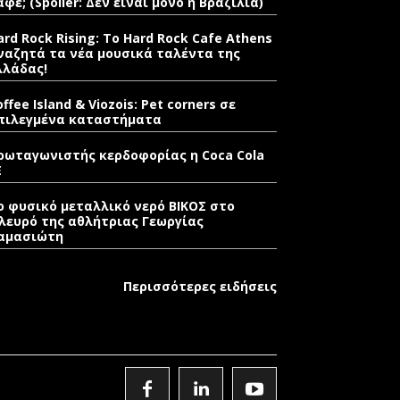
αφέ; (Spoiler: Δεν είναι μόνο η Βραζιλία)
ard Rock Rising: Το Hard Rock Cafe Athens
ναζητά τα νέα μουσικά ταλέντα της
λλάδας!
offee Island & Viozois: Pet corners σε
πιλεγμένα καταστήματα
ρωταγωνιστής κερδοφορίας η Coca Cola
E
ο φυσικό μεταλλικό νερό ΒΙΚΟΣ στο
λευρό της αθλήτριας Γεωργίας
αμασιώτη
Περισσότερες ειδήσεις