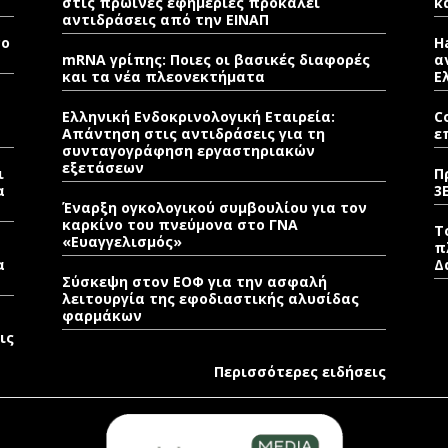
στις πρωινές εφημερίες προκαλεί
κ
αντιδράσεις από την ΕΙΝΑΠ
νο
H
mRNA γρίπης: Ποιες οι βασικές διαφορές
α
και τα νέα πλεονεκτήματα
Ε
Ελληνική Ενδοκρινολογική Εταιρεία:
C
Απάντηση στις αντιδράσεις για τη
ε
συνταγογράφηση εργαστηριακών
εξετάσεων
ι
Π
α
3
Έναρξη ογκολογικού συμβουλίου για τον
καρκίνο του πνεύμονα στο ΓΝΑ
Τ
«Ευαγγελισμός»
π
α
Δ
Σύσκεψη στον ΕΟΦ για την ασφαλή
λειτουργία της εφοδιαστικής αλυσίδας
φαρμάκων
ις
Περισσότερες ειδήσεις