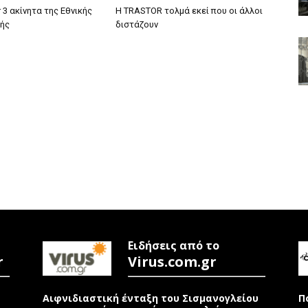
r 3 ακίνητα της Εθνικής
H TRASTOR τολμά εκεί που οι άλλοι
ής
διστάζουν
Ειδήσεις από το
r
Virus.com.gr
Αιφνιδιαστική ένταξη του Σισμανογλείου
Π