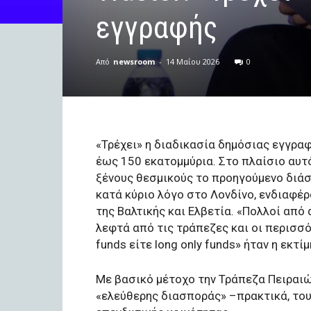
εγγραφής
Από
newsroom
-
14 Μαΐου 2026
0
«Τρέχει» η διαδικασία δημόσιας εγγραφ
έως 150 εκατομμύρια. Στο πλαίσιο αυτό
ξένους θεσμικούς το προηγούμενο διάσ
κατά κύριο λόγο στο Λονδίνο, ενδιαφέρ
της Βαλτικής και Ελβετία. «Πολλοί από
λεφτά από τις τράπεζες και οι περισσό
funds είτε long only funds» ήταν η εκτ
Με βασικό μέτοχο την Τράπεζα Πειραιώ
«ελεύθερης διασποράς» –πρακτικά, του