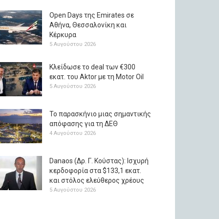
Open Days της Emirates σε
Αθήνα, Θεσσαλονίκη και
Κέρκυρα
5 Αυγούστου 2026
Κλείδωσε το deal των €300
εκατ. του Aktor με τη Μotor Oil
5 Αυγούστου 2026
Το παρασκήνιο μιας σημαντικής
απόφασης για τη ΔΕΘ
4 Αυγούστου 2026
Danaos (Δρ. Γ. Κούστας): Ισχυρή
κερδοφορία στα $133,1 εκατ.
και στόλος ελεύθερος χρέους
5 Αυγούστου 2026