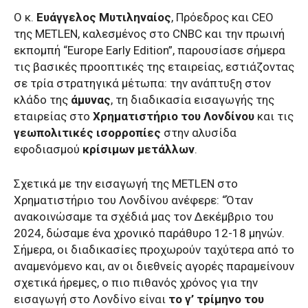
Ο κ.
Ευάγγελος Μυτιληναίος
, Πρόεδρος και CEO
της METLEN, καλεσμένος στο CNBC και την πρωινή
εκπομπή “Europe Early Edition”, παρουσίασε σήμερα
τις βασικές προοπτικές της εταιρείας, εστιάζοντας
σε τρία στρατηγικά μέτωπα: την ανάπτυξη στον
κλάδο της
άμυνας
, τη διαδικασία εισαγωγής της
εταιρείας στο
Χρηματιστήριο του Λονδίνου
και τις
γεωπολιτικές ισορροπίες
στην αλυσίδα
εφοδιασμού
κρίσιμων μετάλλων
.
Σχετικά με την εισαγωγή της MΕTLEN στο
Χρηματιστήριο του Λονδίνου ανέφερε: “Όταν
ανακοινώσαμε τα σχέδιά μας τον Δεκέμβριο του
2024, δώσαμε ένα χρονικό παράθυρο 12-18 μηνών.
Σήμερα, οι διαδικασίες προχωρούν ταχύτερα από το
αναμενόμενο και, αν οι διεθνείς αγορές παραμείνουν
σχετικά ήρεμες, ο πιο πιθανός χρόνος για την
εισαγωγή στο Λονδίνο είναι
το γ’ τρίμηνο του