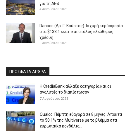
για τη ΔΕΘ
4 Αυγούστου 2026
Danaos (Δρ. Γ. Κούστας): Ισχυρή κερδοφορία
στα $133,1 εκατ. και στόλος ελεύθερος
χρέους
5 Αυγούστου 2026
ΠΡΟΣΦΑΤΑ ΑΡΘΡΑ
Η CrediaBank άλλαξε κατηγορία και οι
αναλυτές το διαπίστωσαν
7 Αυγούστου 2026
Qualco: Πέμπτη εξαγορά σε 8 μήνες. Aποκτά
το 50,1% της Multiverse με το βλέμμα στα
ευρωπαϊκά κονδύλια...