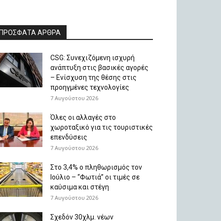
ΠΡΟΣΦΑΤΑ ΑΡΘΡΑ
CSG: Συνεχιζόμενη ισχυρή
ανάπτυξη στις βασικές αγορές
– Ενίσχυση της θέσης στις
προηγμένες τεχνολογίες
7 Αυγούστου 2026
Όλες οι αλλαγές στο
χωροταξικό για τις τουριστικές
επενδύσεις
7 Αυγούστου 2026
Στο 3,4% ο πληθωρισμός τον
Ιούλιο – “Φωτιά” οι τιμές σε
καύσιμα και στέγη
7 Αυγούστου 2026
Σχεδόν 30χλμ. νέων