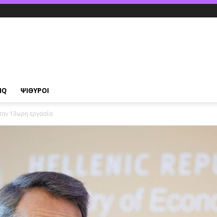
IQ
ΨΙΘΥΡΟΙ
 την 13ωρη εργασία