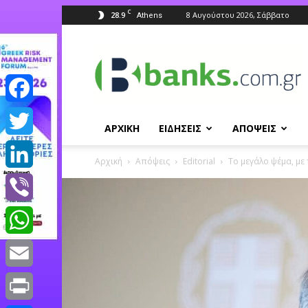
C
28.9
8 Αυγούστου 2026, Σάββατο
Athens
Banks.com.gr
Facebook
ΑΡΧΙΚΗ
ΕΙΔΗΣΕΙΣ
ΑΠΟΨΕΙΣ
Twitter
Αρχική
Απόψεις
Editorial
To μεγάλο ψέμα, με
LinkedIn
Viber
WhatsApp
Email