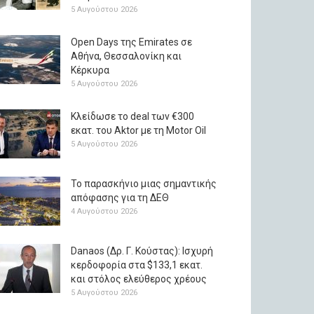
5 Αυγούστου 2026
Open Days της Emirates σε
Αθήνα, Θεσσαλονίκη και
Κέρκυρα
5 Αυγούστου 2026
Κλείδωσε το deal των €300
εκατ. του Aktor με τη Μotor Oil
5 Αυγούστου 2026
Το παρασκήνιο μιας σημαντικής
απόφασης για τη ΔΕΘ
4 Αυγούστου 2026
Danaos (Δρ. Γ. Κούστας): Ισχυρή
κερδοφορία στα $133,1 εκατ.
και στόλος ελεύθερος χρέους
5 Αυγούστου 2026