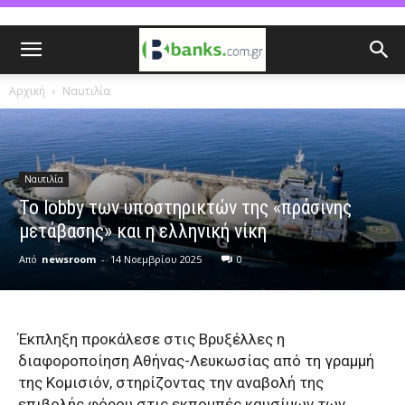
Αρχική
Ναυτιλία
Ναυτιλία
Το lobby των υποστηρικτών της «πράσινης
μετάβασης» και η ελληνική νίκη
Από
newsroom
-
14 Νοεμβρίου 2025
0
Έκπληξη προκάλεσε στις Βρυξέλλες η
διαφοροποίηση Αθήνας-Λευκωσίας από τη γραμμή
της Κομισιόν, στηρίζοντας την αναβολή της
επιβολής φόρου στις εκπομπές καυσίμων των