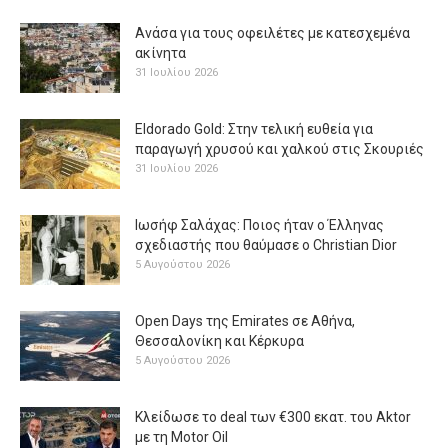
Ανάσα για τους οφειλέτες με κατεσχεμένα
ακίνητα
31 Ιουλίου 2026
Eldorado Gold: Στην τελική ευθεία για
παραγωγή χρυσού και χαλκού στις Σκουριές
31 Ιουλίου 2026
Ιωσήφ Σαλάχας: Ποιος ήταν ο Έλληνας
σχεδιαστής που θαύμασε ο Christian Dior
5 Αυγούστου 2026
Open Days της Emirates σε Αθήνα,
Θεσσαλονίκη και Κέρκυρα
5 Αυγούστου 2026
Κλείδωσε το deal των €300 εκατ. του Aktor
με τη Μotor Oil