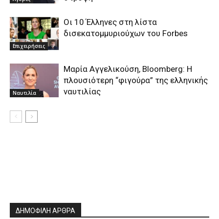
Οι 10 Έλληνες στη λίστα
δισεκατομμυριούχων του Forbes
Επιχειρήσεις
Mαρία Αγγελικούση, Bloomberg: Η
πλουσιότερη “φιγούρα” της ελληνικής
ναυτιλίας
Ναυτιλία
ΔΗΜΟΦΙΛΗ ΑΡΘΡΑ