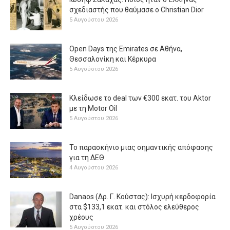
σχεδιαστής που θαύμασε ο Christian Dior
5 Αυγούστου 2026
Open Days της Emirates σε Αθήνα,
Θεσσαλονίκη και Κέρκυρα
5 Αυγούστου 2026
Κλείδωσε το deal των €300 εκατ. του Aktor
με τη Μotor Oil
5 Αυγούστου 2026
Το παρασκήνιο μιας σημαντικής απόφασης
για τη ΔΕΘ
4 Αυγούστου 2026
Danaos (Δρ. Γ. Κούστας): Ισχυρή κερδοφορία
στα $133,1 εκατ. και στόλος ελεύθερος
χρέους
5 Αυγούστου 2026