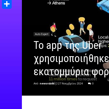
Print
Μοιραστείτε
Auto Expert
Το app της Uber
χρησιμοποιήθηκε
εκατομμύρια φορ
Από
newsroom
-
27 Νοεμβρίου 2024
0