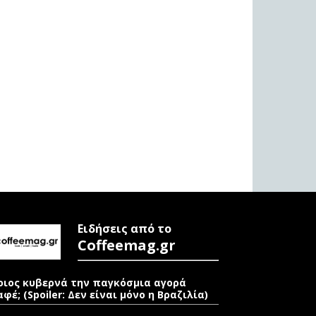
Ειδήσεις από το
Coffeemag.gr
οιος κυβερνά την παγκόσμια αγορά
αφέ; (Spoiler: Δεν είναι μόνο η Βραζιλία)