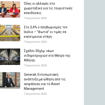
Όλες οι αλλαγές στο
χωροταξικό για τις τουριστικές
επενδύσεις
7 Αυγούστου 2026
Στο 3,4% ο πληθωρισμός τον
Ιούλιο – “Φωτιά” οι τιμές σε
καύσιμα και στέγη
7 Αυγούστου 2026
Σχεδόν 30χλμ. νέων
σιδηροτροχιών στο Μετρό της
Αθήνας
7 Αυγούστου 2026
Generali: Eντυπωσιακή
ανάπτυξη με ώθηση από τις
ασφάλειες και το Asset
Management
7 Αυγούστου 2026