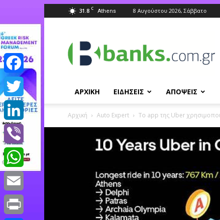
C
31.8
8 Αυγούστου 2026, Σάββατο
Athens
Banks.com.gr
Facebook
ΑΡΧΙΚΗ
ΕΙΔΗΣΕΙΣ
ΑΠΟΨΕΙΣ
Twitter
Αρχική
Auto Expert
Το app της Uber χρησιμοποι
LinkedIn
Viber
WhatsApp
Email