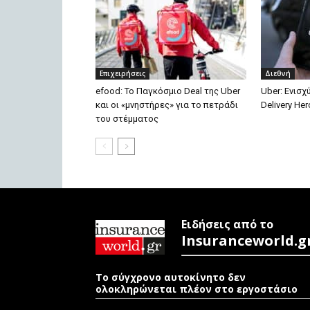
Επιχειρήσεις
Διεθνή
efood: Το Παγκόσμιο Deal της Uber
Uber: Ενισχ
και οι «μνηστήρες» για το πετράδι
Delivery Her
του στέμματος
Ειδήσεις από το
Insuranceworld.g
Το σύγχρονο αυτοκίνητο δεν
ολοκληρώνεται πλέον στο εργοστάσιο