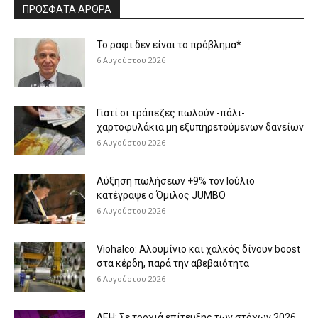
ΠΡΟΣΦΑΤΑ ΑΡΘΡΑ
Το ράφι δεν είναι το πρόβλημα*
6 Αυγούστου 2026
Γιατί οι τράπεζες πωλούν -πάλι-
χαρτοφυλάκια μη εξυπηρετούμενων δανείων
6 Αυγούστου 2026
Aύξηση πωλήσεων +9% τον Ιούλιο
κατέγραψε ο Όμιλος JUMBO
6 Αυγούστου 2026
Viohalco: Aλουμίνιο και χαλκός δίνουν boost
στα κέρδη, παρά την αβεβαιότητα
6 Αυγούστου 2026
ΔΕΗ: Σε τροχιά επίτευξης των στόχων 2026