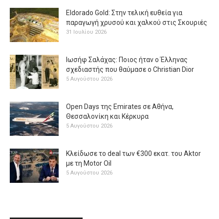
Eldorado Gold: Στην τελική ευθεία για
παραγωγή χρυσού και χαλκού στις Σκουριές
31 Ιουλίου 2026
Ιωσήφ Σαλάχας: Ποιος ήταν ο Έλληνας
σχεδιαστής που θαύμασε ο Christian Dior
5 Αυγούστου 2026
Open Days της Emirates σε Αθήνα,
Θεσσαλονίκη και Κέρκυρα
5 Αυγούστου 2026
Κλείδωσε το deal των €300 εκατ. του Aktor
με τη Μotor Oil
5 Αυγούστου 2026