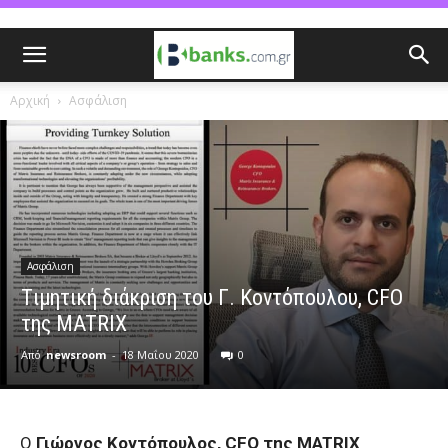
Αρχική
Ασφάλιση
Ασφάλιση
Tιμητική διάκριση του Γ. Κοντόπουλου, CFO
της MATRIX
Από
newsroom
-
18 Μαΐου 2020
0
Ο
Γιώργος Κοντόπουλος, CFO της MATRIX