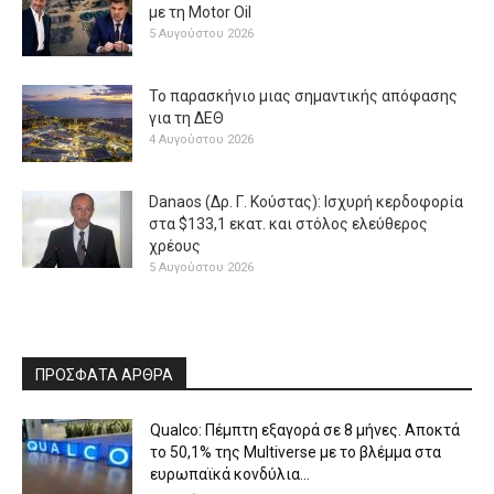
με τη Μotor Oil
5 Αυγούστου 2026
Το παρασκήνιο μιας σημαντικής απόφασης
για τη ΔΕΘ
4 Αυγούστου 2026
Danaos (Δρ. Γ. Κούστας): Ισχυρή κερδοφορία
στα $133,1 εκατ. και στόλος ελεύθερος
χρέους
5 Αυγούστου 2026
ΠΡΟΣΦΑΤΑ ΑΡΘΡΑ
Qualco: Πέμπτη εξαγορά σε 8 μήνες. Aποκτά
το 50,1% της Multiverse με το βλέμμα στα
ευρωπαϊκά κονδύλια...