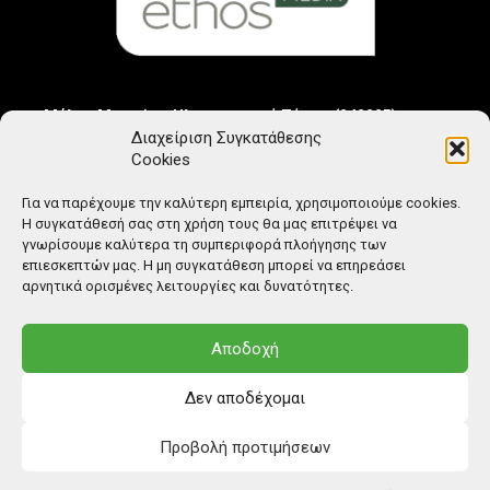
Μέλος Μητρώου Ηλεκτρονικού Τύπου (242225)
Διαχείριση Συγκατάθεσης
Cookies
Για να παρέχουμε την καλύτερη εμπειρία, χρησιμοποιούμε cookies.
Η συγκατάθεσή σας στη χρήση τους θα μας επιτρέψει να
γνωρίσουμε καλύτερα τη συμπεριφορά πλοήγησης των
επιεσκεπτών μας. Η μη συγκατάθεση μπορεί να επηρεάσει
αρνητικά ορισμένες λειτουργίες και δυνατότητες.
Αποδοχή
Δεν αποδέχομαι
Προβολή προτιμήσεων
© Copyright: Ethos Media S.A.