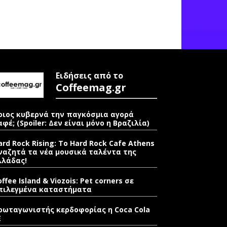
Ειδήσεις από το
Coffeemag.gr
οιος κυβερνά την παγκόσμια αγορά
αφέ; (Spoiler: Δεν είναι μόνο η Βραζιλία)
ard Rock Rising: Το Hard Rock Cafe Athens
ναζητά τα νέα μουσικά ταλέντα της
λλάδας!
offee Island & Viozois: Pet corners σε
πιλεγμένα καταστήματα
ρωταγωνιστής κερδοφορίας η Coca Cola
E