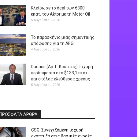
Κλείδωσε το deal των €300
εκατ. του Aktor με τη Μotor Oil
5 Αυγούστου 2026
Το παρασκήνιο μιας σημαντικής
απόφασης για τη ΔΕΘ
4 Αυγούστου 2026
Danaos (Δρ. Γ. Κούστας): Ισχυρή
κερδοφορία στα $133,1 εκατ.
και στόλος ελεύθερος χρέους
5 Αυγούστου 2026
ΠΡΟΣΦΑΤΑ ΑΡΘΡΑ
CSG: Συνεχιζόμενη ισχυρή
ανάπτυξη στις βασικές αγορές