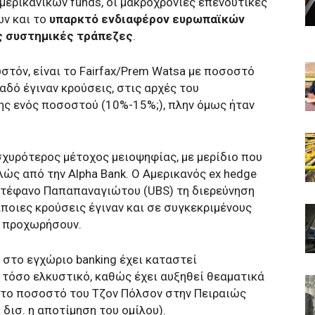
μερικανικών funds, οι μακροχρόνιες επενδυτικές
ν και το
υπαρκτό ενδιαφέρον ευρωπαϊκών
ς συστημικές τράπεζες
.
στόν, είναι το Fairfax/Prem Watsa με ποσοστό
αδό έγιναν κρούσεις, στις αρχές του
σης ενός ποσοστού (10%-15%;), πλην όμως ήταν
ισχυρότερος μέτοχος μειοψηφίας, με μερίδιο που
ώς από την Alpha Bank. Ο Αμερικανός ex hedge
 Στέφανο Παπαπαναγιώτου (UBS) τη διερεύνηση
ποιες κρούσεις έγιναν και σε συγκεκριμένους
α προχωρήσουν.
στο εγχώριο banking έχει καταστεί
ι τόσο ελκυστικό, καθώς έχει αυξηθεί θεαματικά
χ. το ποσοστό του Τζον Πόλσον στην Πειραιώς
 δισ. η αποτίμηση του ομίλου).