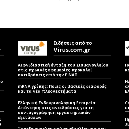
Ειδήσεις από το
r
Virus.com.gr
Αιφνιδιαστική ένταξη του Σισμανογλείου
Π
στις πρωινές εφημερίες προκαλεί
κ
αντιδράσεις από την ΕΙΝΑΠ
νο
H
mRNA γρίπης: Ποιες οι βασικές διαφορές
α
και τα νέα πλεονεκτήματα
Ε
Ελληνική Ενδοκρινολογική Εταιρεία:
C
Απάντηση στις αντιδράσεις για τη
ε
συνταγογράφηση εργαστηριακών
εξετάσεων
ι
Π
α
3
Έναρξη ογκολογικού συμβουλίου για τον