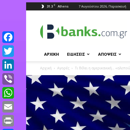
C
31.3
7 Αυγούστου 2026, Παρασκευή
Athens
Banks.com.gr
Facebook
ΑΡΧΙΚΗ
ΕΙΔΗΣΕΙΣ
ΑΠΟΨΕΙΣ
Twitter
Αρχική
Αγορές
Τι θέλει η αμερικανική… «αλεπο
LinkedIn
Viber
WhatsApp
Email