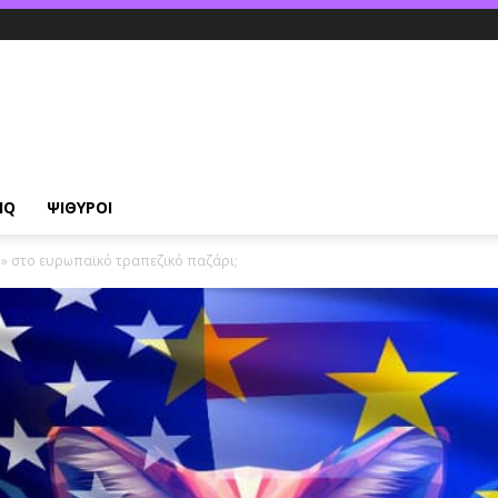
IQ
ΨΙΘΥΡΟΙ
ύ» στο ευρωπαϊκό τραπεζικό παζάρι;