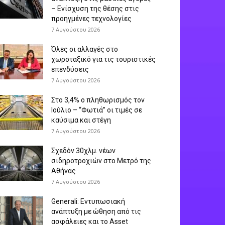
– Ενίσχυση της θέσης στις
προηγμένες τεχνολογίες
7 Αυγούστου 2026
Όλες οι αλλαγές στο
χωροταξικό για τις τουριστικές
επενδύσεις
7 Αυγούστου 2026
Στο 3,4% ο πληθωρισμός τον
Ιούλιο – “Φωτιά” οι τιμές σε
καύσιμα και στέγη
7 Αυγούστου 2026
Σχεδόν 30χλμ. νέων
σιδηροτροχιών στο Μετρό της
Αθήνας
7 Αυγούστου 2026
Generali: Eντυπωσιακή
ανάπτυξη με ώθηση από τις
ασφάλειες και το Asset