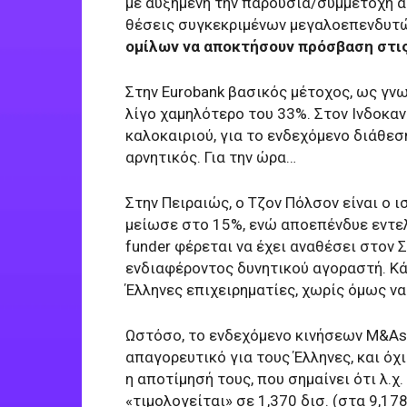
με αυξημένη την παρουσία/συμμετοχή α
θέσεις συγκεκριμένων μεγαλοεπενδυτώ
ομίλων να αποκτήσουν πρόσβαση στι
Στην Eurobank βασικός μέτοχος, ως γνω
λίγο χαμηλότερο του 33%. Στον Ινδοκαν
καλοκαιριού, για το ενδεχόμενο διάθε
αρνητικός. Για την ώρα…
Στην Πειραιώς, ο Τζον Πόλσον είναι ο 
μείωσε στο 15%, ενώ αποεπένδυε εντελ
funder φέρεται να έχει αναθέσει στον
ενδιαφέροντος δυνητικού αγοραστή. Κά
Έλληνες επιχειρηματίες, χωρίς όμως ν
Ωστόσο, το ενδεχόμενο κινήσεων M&As 
απαγορευτικό για τους Έλληνες, και όχ
η αποτίμησή τους, που σημαίνει ότι λ.
«τιμολογείται» σε 1,370 δισ. (στα 9,178