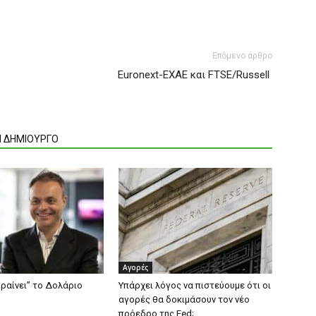
Επόμενο άρθρο
Euronext-EXAE και FTSE/Russell
Ν ΔΗΜΙΟΥΡΓΟ
Αγορές
ηραίνει” το Δολάριο
Υπάρχει λόγος να πιστεύουμε ότι οι
αγορές θα δοκιμάσουν τον νέο
πρόεδρο της Fed;