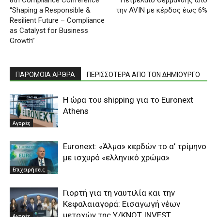
“Shaping a Responsible &
την AVIN με κέρδος έως 6%
Resilient Future – Compliance
as Catalyst for Business
Growth”
ΠΑΡΟΜΟΙΑ ΑΡΘΡΑ
ΠΕΡΙΣΣΟΤΕΡΑ ΑΠΟ ΤΟΝ ΔΗΜΙΟΥΡΓΟ
H ώρα του shipping για το Euronext
Athens
Αγορές
Euronext: «Άλμα» κερδών το α’ τρίμηνο
με ισχυρό «ελληνικό χρώμα»
Επιχειρήσεις
Γιορτή για τη ναυτιλία και την
Κεφαλαιαγορά: Εισαγωγή νέων
μετοχών της Υ/ΚΝΟΤ INVEST
Αγορές