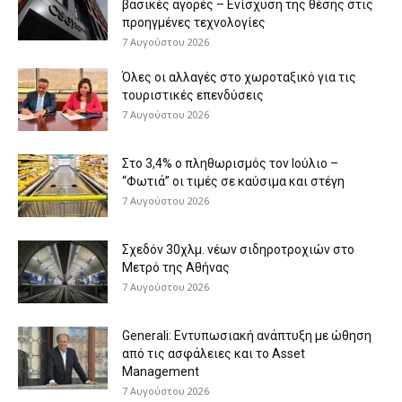
βασικές αγορές – Ενίσχυση της θέσης στις
προηγμένες τεχνολογίες
7 Αυγούστου 2026
Όλες οι αλλαγές στο χωροταξικό για τις
τουριστικές επενδύσεις
7 Αυγούστου 2026
Στο 3,4% ο πληθωρισμός τον Ιούλιο –
“Φωτιά” οι τιμές σε καύσιμα και στέγη
7 Αυγούστου 2026
Σχεδόν 30χλμ. νέων σιδηροτροχιών στο
Μετρό της Αθήνας
7 Αυγούστου 2026
Generali: Eντυπωσιακή ανάπτυξη με ώθηση
από τις ασφάλειες και το Asset
Management
7 Αυγούστου 2026