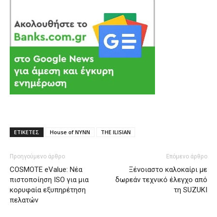
ΕΤΙΚΕΤΕΣ
House of NYNN
THE ILISIAN
Προηγούμενο άρθρο
Επόμενο άρθρο
COSMOTE eValue: Νέα
Ξένοιαστο καλοκαίρι με
πιστοποίηση ISO για μια
δωρεάν τεχνικό έλεγχο από
κορυφαία εξυπηρέτηση
τη SUZUKI
πελατών