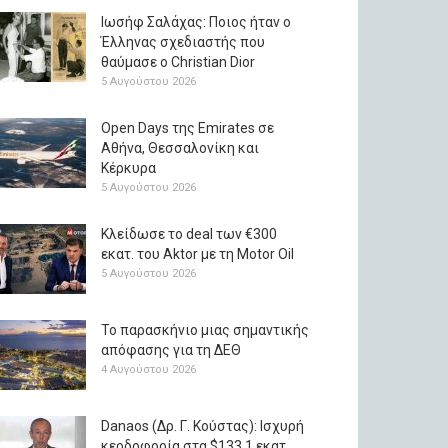
Ιωσήφ Σαλάχας: Ποιος ήταν ο
Έλληνας σχεδιαστής που
θαύμασε ο Christian Dior
5 Αυγούστου 2026
Open Days της Emirates σε
Αθήνα, Θεσσαλονίκη και
Κέρκυρα
5 Αυγούστου 2026
Κλείδωσε το deal των €300
εκατ. του Aktor με τη Μotor Oil
5 Αυγούστου 2026
Το παρασκήνιο μιας σημαντικής
απόφασης για τη ΔΕΘ
4 Αυγούστου 2026
Danaos (Δρ. Γ. Κούστας): Ισχυρή
κερδοφορία στα $133,1 εκατ.