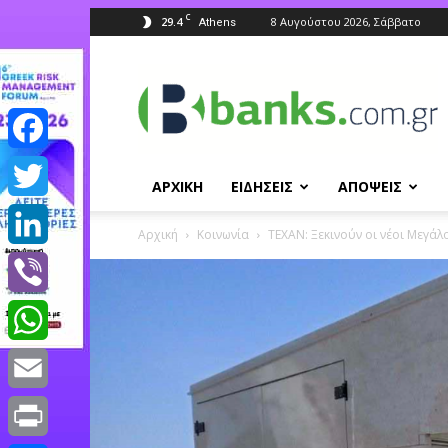
C
29.4
8 Αυγούστου 2026, Σάββατο
Athens
Banks.com.gr
Facebook
ΑΡΧΙΚΗ
ΕΙΔΗΣΕΙΣ
ΑΠΟΨΕΙΣ
Twitter
Αρχική
Κοινωνία
ΤΕΧΑΝ: Ξεκινούν οι νέοι Μεγάλ
LinkedIn
Viber
WhatsApp
Email