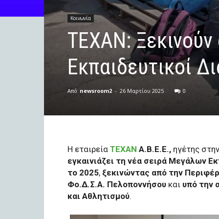
Κοινωνία
ΤΕΧΑΝ: Ξεκινούν 
Εκπαιδευτικοί Δ
Από
newsroom2
-
26 Μαρτίου 2025
0
Η εταιρεία
ΤΕΧΑΝ
Α.Β.Ε.Ε.,
ηγέτης στην
εγκαινιάζει τη νέα σειρά Μεγάλων Ε
το 2025
,
ξεκινώντας από την Περιφέ
Φο.Δ.Σ.Α. Πελοποννήσου
και
υπό την 
και Αθλητισμού
.