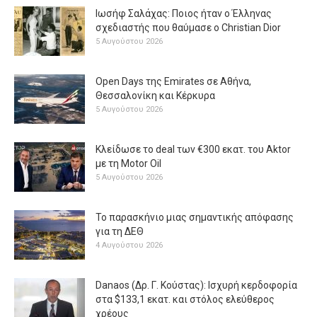
Ιωσήφ Σαλάχας: Ποιος ήταν ο Έλληνας
σχεδιαστής που θαύμασε ο Christian Dior
5 Αυγούστου 2026
Open Days της Emirates σε Αθήνα,
Θεσσαλονίκη και Κέρκυρα
5 Αυγούστου 2026
Κλείδωσε το deal των €300 εκατ. του Aktor
με τη Μotor Oil
5 Αυγούστου 2026
Το παρασκήνιο μιας σημαντικής απόφασης
για τη ΔΕΘ
4 Αυγούστου 2026
Danaos (Δρ. Γ. Κούστας): Ισχυρή κερδοφορία
στα $133,1 εκατ. και στόλος ελεύθερος
χρέους