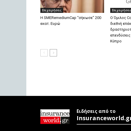
Επιχειρήσεις
Επιχειρήσει
H SMERemediumCap “σήκωσε” 200
Ο Όμιλος Co
εκατ. Ευρώ
διεθνή επέ
δραστηριοτ
επενδύσεις
Κύπρο
Ειδήσεις από το
Insuranceworld.g