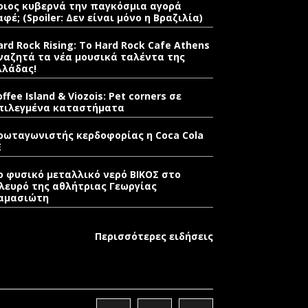
οιος κυβερνά την παγκόσμια αγορά
αφέ; (Spoiler: Δεν είναι μόνο η Βραζιλία)
ard Rock Rising: Το Hard Rock Cafe Athens
ναζητά τα νέα μουσικά ταλέντα της
λλάδας!
offee Island & Viozois: Pet corners σε
πιλεγμένα καταστήματα
ρωταγωνιστής κερδοφορίας η Coca Cola
E
ο φυσικό μεταλλικό νερό ΒΙΚΟΣ στο
λευρό της αθλήτριας Γεωργίας
αμασιώτη
Περισσότερες ειδήσεις