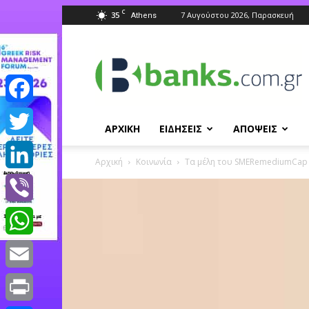
C
35
7 Αυγούστου 2026, Παρασκευή
Athens
Banks.com.gr
Facebook
ΑΡΧΙΚΗ
ΕΙΔΗΣΕΙΣ
ΑΠΟΨΕΙΣ
Twitter
Αρχική
Κοινωνία
Τα μέλη του SMERemediumCap
LinkedIn
Viber
WhatsApp
Email