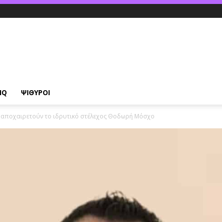
IQ
ΨΙΘΥΡΟΙ
 αποχαιρετούν το ιδρυτικό στέλεχος Θοδωρή Μόσχο