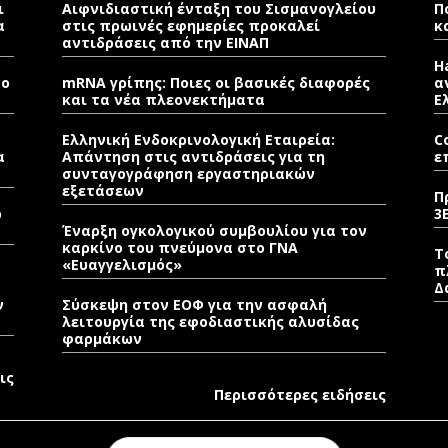
ι
Αιφνιδιαστική ένταξη του Σισμανογλείου
Π
α
στις πρωινές εφημερίες προκαλεί
κ
αντιδράσεις από την ΕΙΝΑΠ
H
νο
mRNA γρίπης: Ποιες οι βασικές διαφορές
α
και τα νέα πλεονεκτήματα
Ε
Ελληνική Ενδοκρινολογική Εταιρεία:
C
α
Απάντηση στις αντιδράσεις για τη
ε
συνταγογράφηση εργαστηριακών
εξετάσεων
Π
ρ
3
Έναρξη ογκολογικού συμβουλίου για τον
καρκίνο του πνεύμονα στο ΓΝΑ
Τ
«Ευαγγελισμός»
π
Δ
ν
Σύσκεψη στον ΕΟΦ για την ασφαλή
λειτουργία της εφοδιαστικής αλυσίδας
φαρμάκων
ις
Περισσότερες ειδήσεις