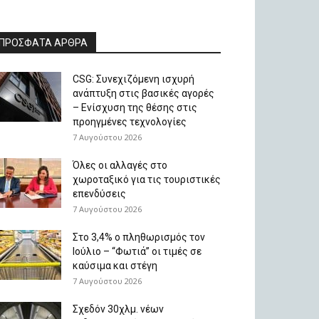
ΠΡΟΣΦΑΤΑ ΑΡΘΡΑ
CSG: Συνεχιζόμενη ισχυρή
ανάπτυξη στις βασικές αγορές
– Ενίσχυση της θέσης στις
προηγμένες τεχνολογίες
7 Αυγούστου 2026
Όλες οι αλλαγές στο
χωροταξικό για τις τουριστικές
επενδύσεις
7 Αυγούστου 2026
Στο 3,4% ο πληθωρισμός τον
Ιούλιο – “Φωτιά” οι τιμές σε
καύσιμα και στέγη
7 Αυγούστου 2026
Σχεδόν 30χλμ. νέων