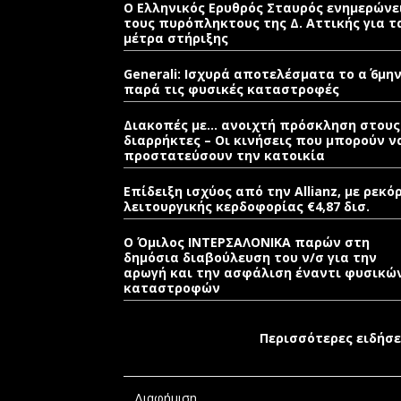
Ο Ελληνικός Ερυθρός Σταυρός ενημερώνε
τους πυρόπληκτους της Δ. Αττικής για τ
μέτρα στήριξης
Generali: Ισχυρά αποτελέσματα το α΄ 6μη
παρά τις φυσικές καταστροφές
Διακοπές με… ανοιχτή πρόσκληση στους
διαρρήκτες – Οι κινήσεις που μπορούν ν
προστατεύσουν την κατοικία
Επίδειξη ισχύος από την Allianz, με ρεκό
λειτουργικής κερδοφορίας €4,87 δισ.
Ο Όμιλος ΙΝΤΕΡΣΑΛΟΝΙΚΑ παρών στη
δημόσια διαβούλευση του ν/σ για την
αρωγή και την ασφάλιση έναντι φυσικώ
καταστροφών
Περισσότερες ειδήσε
Διαφήμιση