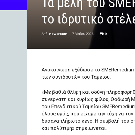
Τα μέλη του SM
το ιδρυτικό στέ
Από
newsroom
-
7 Μαΐου 2026
0
Ανακοίνωση εξέδωσε το SMERemediumC
των συνιδρυτών του Ταμείου.
«Με βαθιά θλίψη και οδύνη πληροφορη
συνεργάτη και κυρίως φίλου, Θοδωρή Μ
του Επενδυτικού Ταμείου SMERemediumC
όλους εμάς, που είχαμε την τύχη να τον
δυσαναπλήρωτο κενό. Η συμβολή του στ
και πολύτιμη» σημειώνεται.