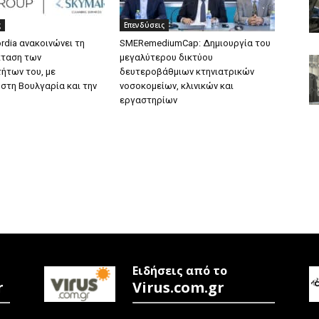
ς
Επενδύσεις
rdia ανακοινώνει τη
SMERemediumCap: Δημιουργία του
κταση των
μεγαλύτερου δικτύου
ήτων του, με
δευτεροβάθμιων κτηνιατρικών
 στη Βουλγαρία και την
νοσοκομείων, κλινικών και
εργαστηρίων
Ειδήσεις από το
r
Virus.com.gr