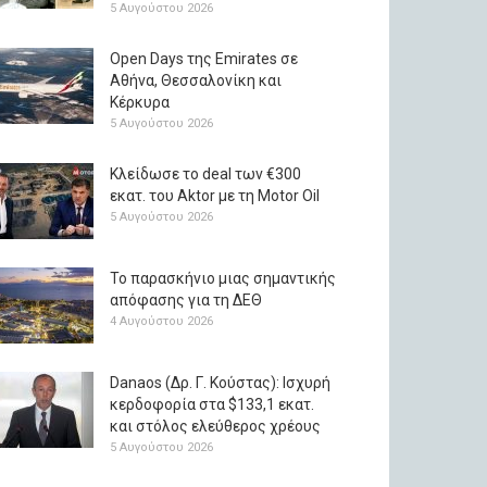
5 Αυγούστου 2026
Open Days της Emirates σε
Αθήνα, Θεσσαλονίκη και
Κέρκυρα
5 Αυγούστου 2026
Κλείδωσε το deal των €300
εκατ. του Aktor με τη Μotor Oil
5 Αυγούστου 2026
Το παρασκήνιο μιας σημαντικής
απόφασης για τη ΔΕΘ
4 Αυγούστου 2026
Danaos (Δρ. Γ. Κούστας): Ισχυρή
κερδοφορία στα $133,1 εκατ.
και στόλος ελεύθερος χρέους
5 Αυγούστου 2026