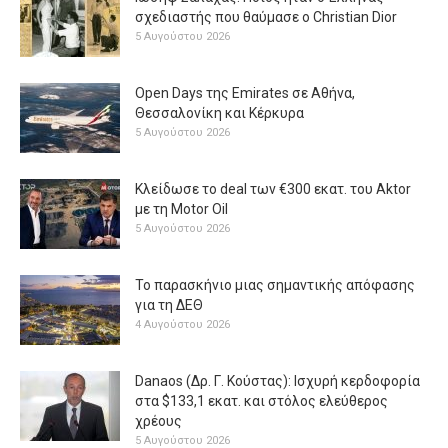
σχεδιαστής που θαύμασε ο Christian Dior
5 Αυγούστου 2026
Open Days της Emirates σε Αθήνα,
Θεσσαλονίκη και Κέρκυρα
5 Αυγούστου 2026
Κλείδωσε το deal των €300 εκατ. του Aktor
με τη Μotor Oil
5 Αυγούστου 2026
Το παρασκήνιο μιας σημαντικής απόφασης
για τη ΔΕΘ
4 Αυγούστου 2026
Danaos (Δρ. Γ. Κούστας): Ισχυρή κερδοφορία
στα $133,1 εκατ. και στόλος ελεύθερος
χρέους
5 Αυγούστου 2026