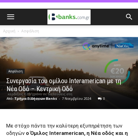
Αρχική
Ασφάλιση
Ασφάλιση
Συνεργασία του ομίλου Interamerican με τη
Νέα Οδό – Κεντρική Οδό
Από
Τμήμα Ειδήσεων Banks
-
7 Νοεμβρίου 2024
0
Με στόχο πάντα την καλύτερη εξυπηρέτηση των
οδηγών
ο Όμιλος Interamerican, η Νέα οδός και η