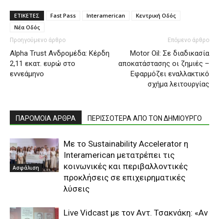
ΕΤΙΚΕΤΕΣ
Fast Pass
Interamerican
Κεντρική Οδός
Νέα Οδός
Προηγούμενο άρθρο
Επόμενο άρθρο
Alpha Trust Ανδρομέδα: Κέρδη
Motor Oil: Σε διαδικασία
2,11 εκατ. ευρώ στο
αποκατάστασης οι ζημιές –
εννεάμηνο
Εφαρμόζει εναλλακτικό
σχήμα λειτουργίας
ΠΑΡΟΜΟΙΑ ΑΡΘΡΑ
ΠΕΡΙΣΣΟΤΕΡΑ ΑΠΟ ΤΟΝ ΔΗΜΙΟΥΡΓΟ
Με το Sustainability Accelerator η
Interamerican μετατρέπει τις
κοινωνικές και περιβαλλοντικές
Ασφάλιση
προκλήσεις σε επιχειρηματικές
λύσεις
Live Vidcast με τον Αντ. Τσακνάκη: «Αν