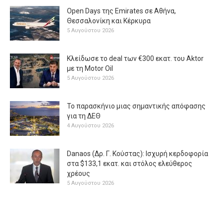
Open Days της Emirates σε Αθήνα,
Θεσσαλονίκη και Κέρκυρα
5 Αυγούστου 2026
Κλείδωσε το deal των €300 εκατ. του Aktor
με τη Μotor Oil
5 Αυγούστου 2026
Το παρασκήνιο μιας σημαντικής απόφασης
για τη ΔΕΘ
4 Αυγούστου 2026
Danaos (Δρ. Γ. Κούστας): Ισχυρή κερδοφορία
στα $133,1 εκατ. και στόλος ελεύθερος
χρέους
5 Αυγούστου 2026